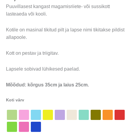
Puuvillasest kangast magamisriiete- või sussikott
lasteaeda või kooli.
Kotile on masinal tikitud pilt ja lapse nimi tikitakse pildist
allapoole.
Kott on pestav ja triigitav.
Lapsele sobivad lühikesed paelad.
Mõõdud: kõrgus 35cm ja laius 25cm.
Koti värv