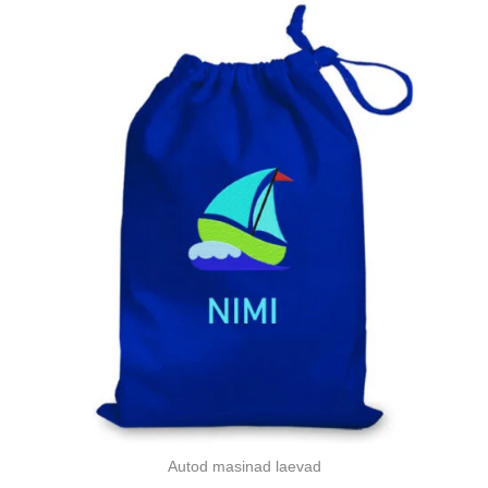
Autod masinad laevad