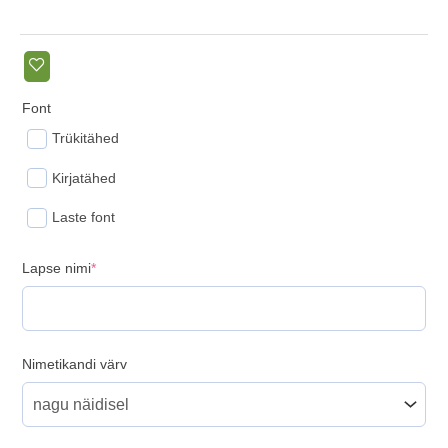
Font
Trükitähed
Kirjatähed
Laste font
(required)
Lapse nimi
*
Nimetikandi värv