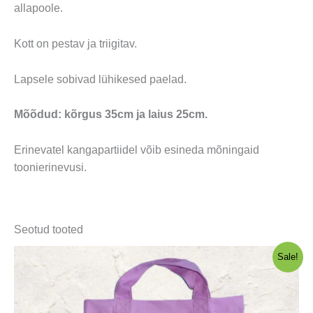
allapoole.
Kott on pestav ja triigitav.
Lapsele sobivad lühikesed paelad.
Mõõdud: kõrgus 35cm ja laius 25cm.
Erinevatel kangapartiidel võib esineda mõningaid
toonierinevusi.
Seotud tooted
Sale!