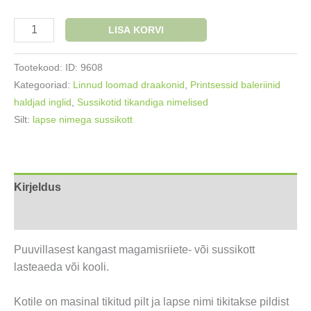
Nimega
LISA KORVI
sussikott
Roosade
Tootekood:
ID: 9608
tiibadega
Kategooriad:
Linnud loomad draakonid
,
Printsessid baleriinid
poni
haldjad inglid
,
Sussikotid tikandiga nimelised
ükssarvik
Silt:
lapse nimega sussikott
kogus
Kirjeldus
Lisainfo
Puuvillasest kangast magamisriiete- või sussikott
lasteaeda või kooli.
Kotile on masinal tikitud pilt ja lapse nimi tikitakse pildist