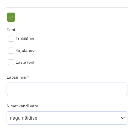
Font
Trükitähed
Kirjatähed
Laste font
(required)
Lapse nimi
*
Nimetikandi värv