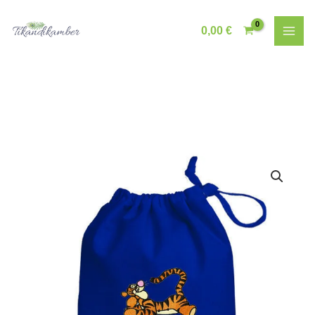
Skip
to
0,00
€
content