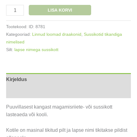
Nimega
LISA KORVI
sussikott
Tiiger
Tootekood:
ID: 8781
Lamab
Kategooriad:
Linnud loomad draakonid
,
Sussikotid tikandiga
kogus
nimelised
Silt:
lapse nimega sussikott
Kirjeldus
Lisainfo
Puuvillasest kangast magamisriiete- või sussikott
lasteaeda või kooli.
Kotile on masinal tikitud pilt ja lapse nimi tikitakse pildist