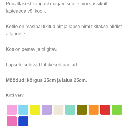
Puuvillasest kangast magamisriiete- või sussikott
lasteaeda või kooli.
Kotile on masinal tikitud pilt ja lapse nimi tikitakse pildist
allapoole.
Kott on pestav ja triigitav.
Lapsele sobivad lühikesed paelad.
Mõõdud: kõrgus 35cm ja laius 25cm.
Koti värv