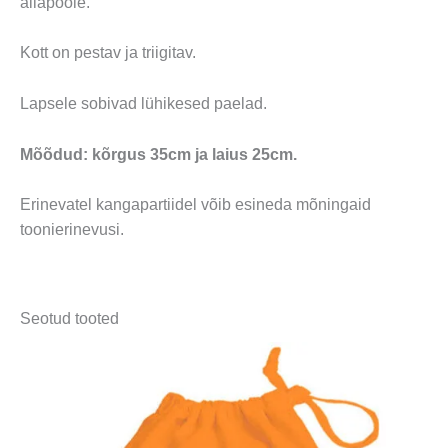
allapoole.
Kott on pestav ja triigitav.
Lapsele sobivad lühikesed paelad.
Mõõdud: kõrgus 35cm ja laius 25cm.
Erinevatel kangapartiidel võib esineda mõningaid
toonierinevusi.
Seotud tooted