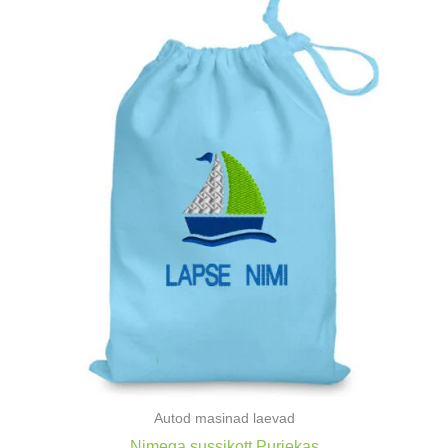
Autod masinad laevad
Nimega sussikott Purjekas