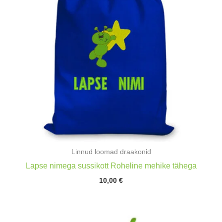
Linnud loomad draakonid
Lapse nimega sussikott Roheline mehike tähega
10,00
€