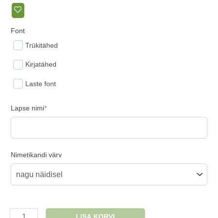
Font
Trükitähed
Kirjatähed
Laste font
(required)
Lapse nimi
*
Nimetikandi värv
Nimega
LISA KORVI