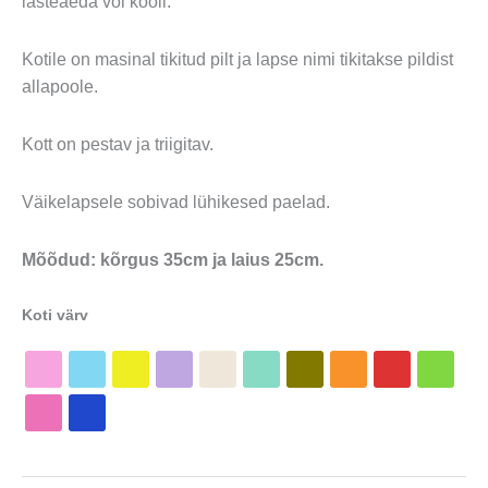
lasteaeda või kooli.
Kotile on masinal tikitud pilt ja lapse nimi tikitakse pildist
allapoole.
Kott on pestav ja triigitav.
Väikelapsele sobivad lühikesed paelad.
Mõõdud: kõrgus 35cm ja laius 25cm.
Koti värv