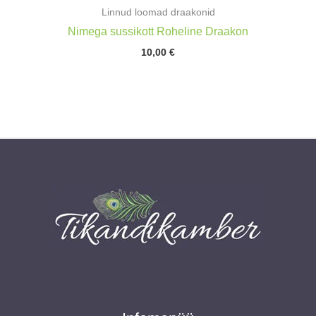
Linnud loomad draakonid
Nimega sussikott Roheline Draakon
10,00
€