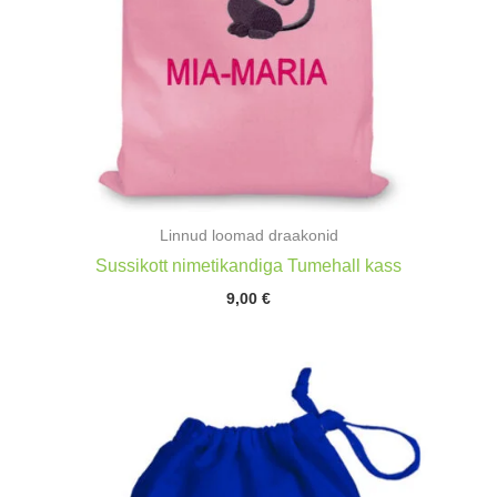
Linnud loomad draakonid
Sussikott nimetikandiga Tumehall kass
9,00
€