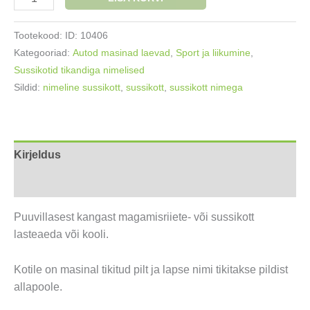
sussikott
Tõukeratas
Tootekood:
ID: 10406
kogus
Kategooriad:
Autod masinad laevad
,
Sport ja liikumine
,
Sussikotid tikandiga nimelised
Sildid:
nimeline sussikott
,
sussikott
,
sussikott nimega
Kirjeldus
Lisainfo
Puuvillasest kangast magamisriiete- või sussikott
lasteaeda või kooli.
Kotile on masinal tikitud pilt ja lapse nimi tikitakse pildist
allapoole.