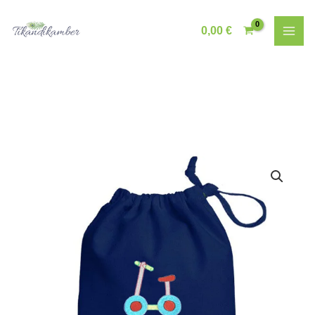
Skip
to
0,00
€
content