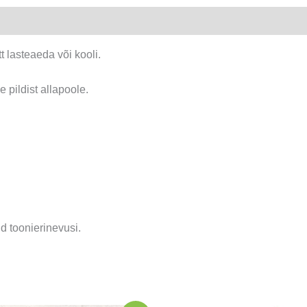
t lasteaeda või kooli.
se pildist allapoole.
d toonierinevusi.