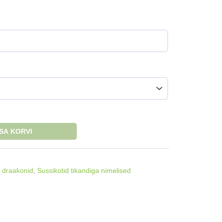
ISA KORVI
 draakonid
,
Sussikotid tikandiga nimelised