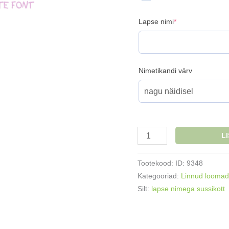
(required)
Lapse nimi
*
Nimetikandi värv
Nimega
L
sussikott
tuduv
Tootekood:
ID: 9348
Jänku
Kategooriad:
Linnud loomad
kogus
Silt:
lapse nimega sussikott