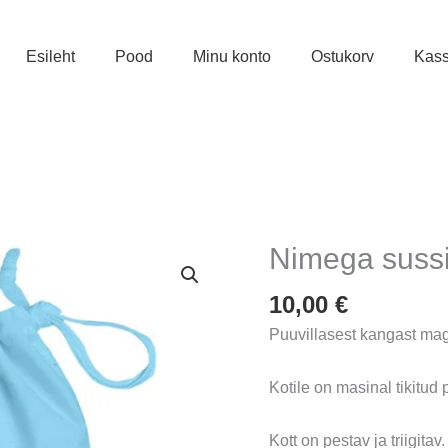
Esileht
Pood
Minu konto
Ostukorv
Kas
Nimega sussi
10,00
€
Puuvillasest kangast maga
Kotile on masinal tikitud p
Kott on pestav ja triigitav.