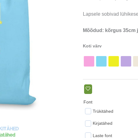
Lapsele sobivad lühikes
Mõõdud: kõrgus 35cm j
Koti värv
Font
Trükitähed
Kirjatähed
Laste font