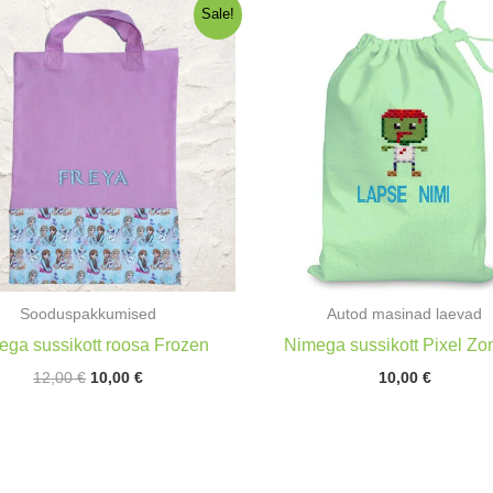
Sale!
Sooduspakkumised
Autod masinad laevad
ega sussikott roosa Frozen
Nimega sussikott Pixel Zo
Algne
Praegune
12,00
€
10,00
€
10,00
€
hind
hind
oli:
on:
12,00 €.
10,00 €.