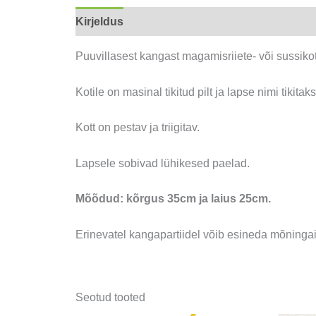
Kirjeldus
Lisainfo
Puuvillasest kangast magamisriiete- või sussikot
Kotile on masinal tikitud pilt ja lapse nimi tikitak
Kott on pestav ja triigitav.
Lapsele sobivad lühikesed paelad.
Mõõdud: kõrgus 35cm ja laius 25cm.
Erinevatel kangapartiidel võib esineda mõningai
Seotud tooted