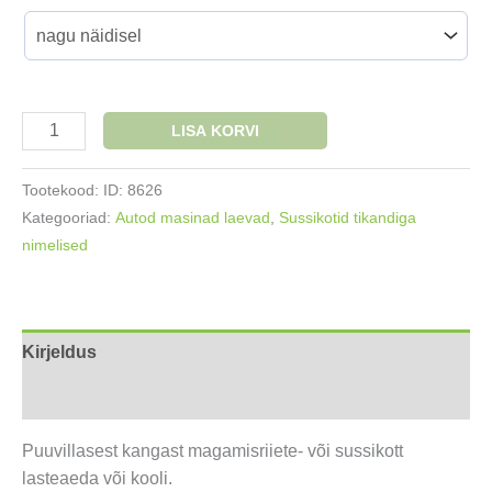
Nimega
LISA KORVI
sussikott
Tuletõrjeauto
Tootekood:
ID: 8626
kogus
Kategooriad:
Autod masinad laevad
,
Sussikotid tikandiga
nimelised
Kirjeldus
Lisainfo
Puuvillasest kangast magamisriiete- või sussikott
lasteaeda või kooli.