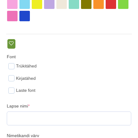
Font
Trükitähed
Kirjatähed
Laste font
(required)
Lapse nimi
*
Nimetikandi värv