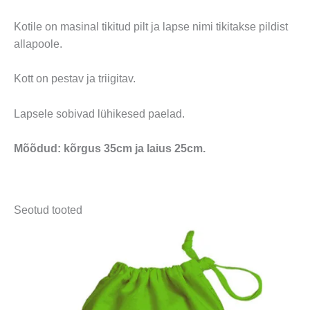
Kotile on masinal tikitud pilt ja lapse nimi tikitakse pildist
allapoole.
Kott on pestav ja triigitav.
Lapsele sobivad lühikesed paelad.
Mõõdud: kõrgus 35cm ja laius 25cm.
Seotud tooted