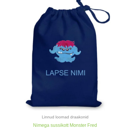
Linnud loomad draakonid
Nimega sussikott Monster Fred