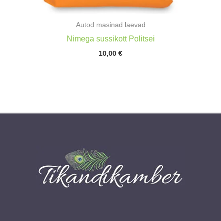
Autod masinad laevad
Nimega sussikott Politsei
10,00
€