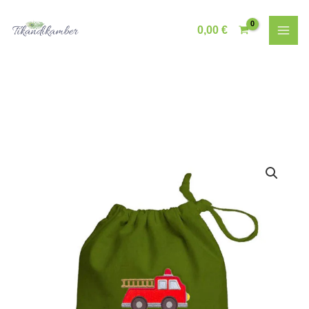
Skip
to
0,00
€
content