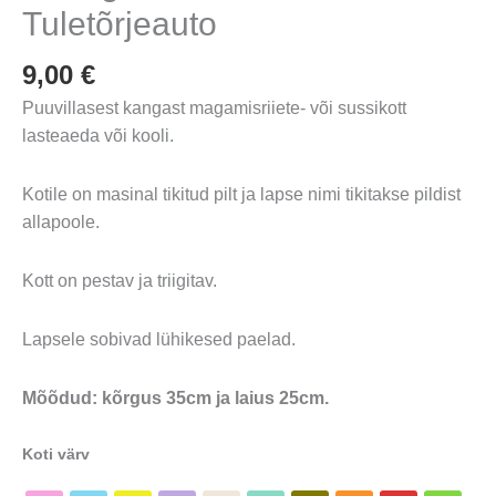
Tuletõrjeauto
9,00
€
Puuvillasest kangast magamisriiete- või sussikott
lasteaeda või kooli.
Kotile on masinal tikitud pilt ja lapse nimi tikitakse pildist
allapoole.
Kott on pestav ja triigitav.
Lapsele sobivad lühikesed paelad.
Mõõdud: kõrgus 35cm ja laius 25cm.
Koti värv