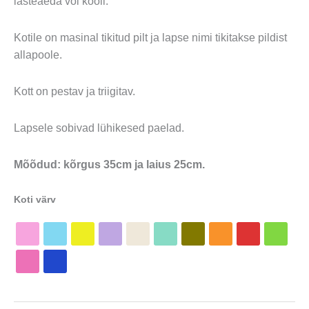
lasteaeda või kooli.
Kotile on masinal tikitud pilt ja lapse nimi tikitakse pildist
allapoole.
Kott on pestav ja triigitav.
Lapsele sobivad lühikesed paelad.
Mõõdud: kõrgus 35cm ja laius 25cm.
Koti värv