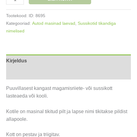
sussikott
Vormel
Tootekood:
ID: 8695
auto
Kategooriad:
Autod masinad laevad
,
Sussikotid tikandiga
kogus
nimelised
Kirjeldus
Lisainfo
Puuvillasest kangast magamisriiete- või sussikott
lasteaeda või kooli.
Kotile on masinal tikitud pilt ja lapse nimi tikitakse pildist
allapoole.
Kott on pestav ja triigitav.