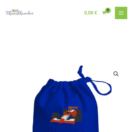
Skip
to
0,00
€
content