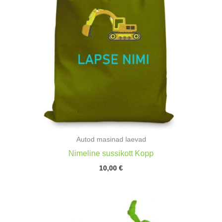
Autod masinad laevad
Nimeline sussikott Kopp
10,00
€