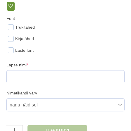
Font
Trükitähed
Kirjatähed
Laste font
(required)
Lapse nimi
*
Nimetikandi värv
Nimega
LISA KORVI