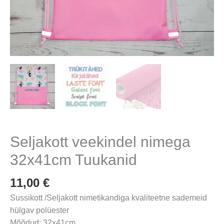
Seljakott veekindel nimega
32x41cm Tuukanid
11,00
€
Sussikott /Seljakott nimetikandiga kvaliteetne sademeid
hülgav polüester
Mõõdud: 32x41cm