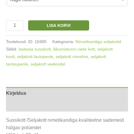
Seljakott
LISA KORVI
veekindel
nimega
Tootekood:
ID: 10485
Kategooria:
Nimetikandiga seljakotid
32x41cm
Sildid:
lasteaia sussikott
,
liikumistunni riiete kott
,
seljakott
Tuukanid
kooli
,
seljakott laulupeole
,
seljakott nimeline
,
seljakott
kogus
tantsupeole
,
seljakott veekindel
Kirjeldus
Arvustused (0)
Sussikott /Seljakott nimetikandiga kvaliteetne sademeid
hülgav polüester