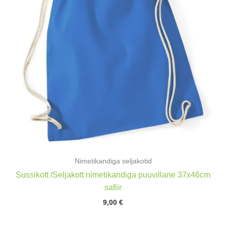
Nimetikandiga seljakotid
Sussikott /Seljakott nimetikandiga puuvillane 37x46cm
safiir
9,00
€