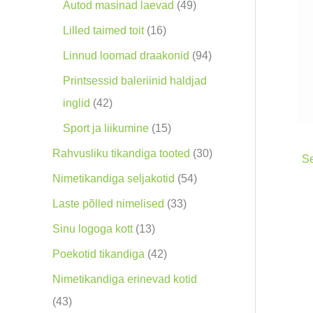
o
9
4
Autod masinad laevad
49
o
0
9
1
Lilled taimed toit
16
d
t
t
6
9
Linnud loomad draakonid
94
e
o
o
t
4
Printsessid baleriinid haldjad
t
o
o
o
t
4
inglid
42
d
d
o
o
2
1
Sport ja liikumine
15
e
e
d
o
t
5
3
Rahvusliku tikandiga tooted
30
Se
t
t
e
d
o
t
0
5
Nimetikandiga seljakotid
54
t
e
o
o
t
4
3
Laste põlled nimelised
33
t
d
o
o
t
3
1
Sinu logoga kott
13
e
d
o
o
t
3
4
Poekotid tikandiga
42
t
e
d
o
o
t
2
Nimetikandiga erinevad kotid
t
e
d
o
o
t
4
43
t
e