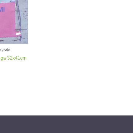
akotid
mega 32x41cm