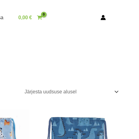
sa
0,00
€