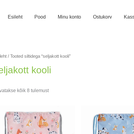
Esileht
Pood
Minu konto
Ostukorv
Kas
leht
/ Tooted siltidega “seljakott kooli”
eljakott kooli
Sorditud
atakse kõik 8 tulemust
uusimate
järgi