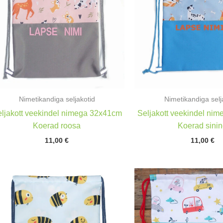
Nimetikandiga seljakotid
Nimetikandiga selj
ljakott veekindel nimega 32x41cm
Seljakott veekindel ni
Koerad roosa
Koerad sini
11,00
€
11,00
€