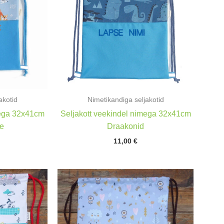
akotid
Nimetikandiga seljakotid
mega 32x41cm
Seljakott veekindel nimega 32x41cm
ne
Draakonid
11,00
€