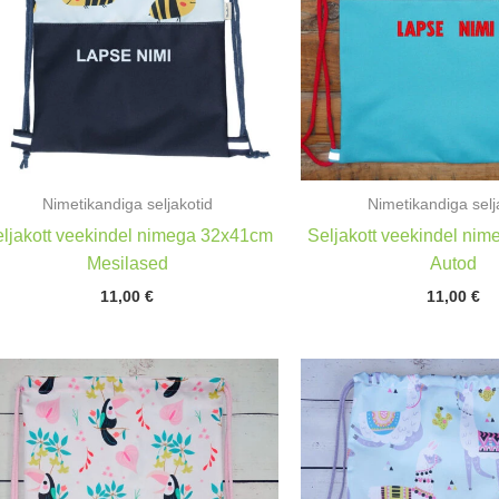
Nimetikandiga seljakotid
Nimetikandiga selj
ljakott veekindel nimega 32x41cm
Seljakott veekindel ni
Mesilased
Autod
11,00
€
11,00
€