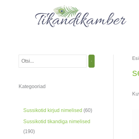
Skip
to
content
Esi
O
t
s
s
Kategooriad
i
Kuv
n
g
6
Sussikotid kirjud nimelised
60
0
Sussikotid tikandiga nimelised
t
1
190