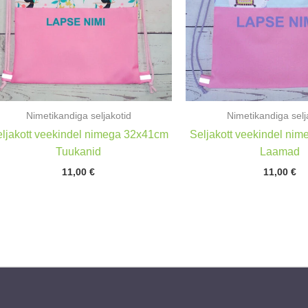
Nimetikandiga seljakotid
Nimetikandiga selj
ljakott veekindel nimega 32x41cm
Seljakott veekindel ni
Tuukanid
Laamad
11,00
€
11,00
€