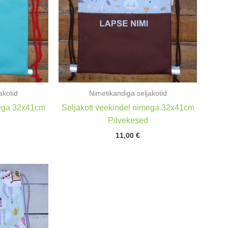
akotid
Nimetikandiga seljakotid
mega 32x41cm
Seljakott veekindel nimega 32x41cm
Pilvekesed
11,00
€