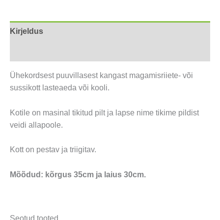
Kirjeldus
Arvustused (0)
Ühekordsest puuvillasest kangast magamisriiete- või
sussikott lasteaeda või kooli.
Kotile on masinal tikitud pilt ja lapse nime tikime pildist
veidi allapoole.
Kott on pestav ja triigitav.
Mõõdud: kõrgus 35cm ja laius 30cm.
Seotud tooted