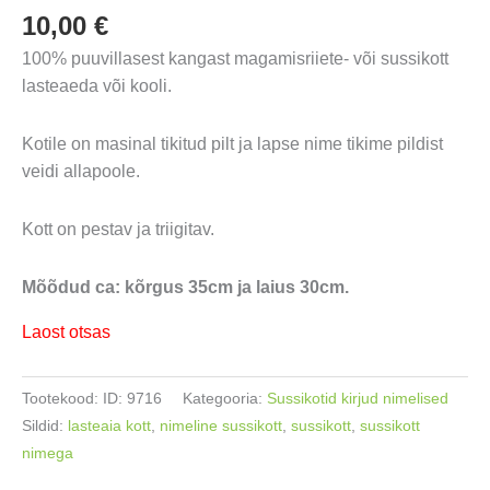
10,00
€
100% puuvillasest kangast magamisriiete- või sussikott
lasteaeda või kooli.
Kotile on masinal tikitud pilt ja lapse nime tikime pildist
veidi allapoole.
Kott on pestav ja triigitav.
Mõõdud ca: kõrgus 35cm ja laius 30cm.
Laost otsas
Tootekood:
ID: 9716
Kategooria:
Sussikotid kirjud nimelised
Sildid:
lasteaia kott
,
nimeline sussikott
,
sussikott
,
sussikott
nimega