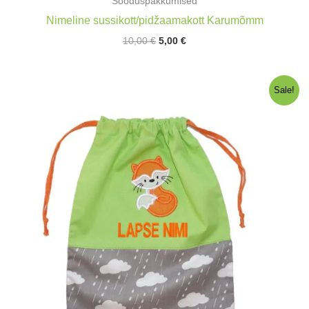
Sooduspakkumised
Nimeline sussikott/pidžaamakott Karumõmm
Algne
Praegune
10,00
€
5,00
€
hind
hind
oli:
on:
10,00 €.
5,00 €.
Sale!