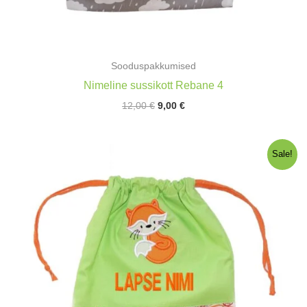
Sooduspakkumised
Nimeline sussikott Rebane 4
Algne
Praegune
12,00
€
9,00
€
hind
hind
oli:
on:
12,00 €.
9,00 €.
Sale!