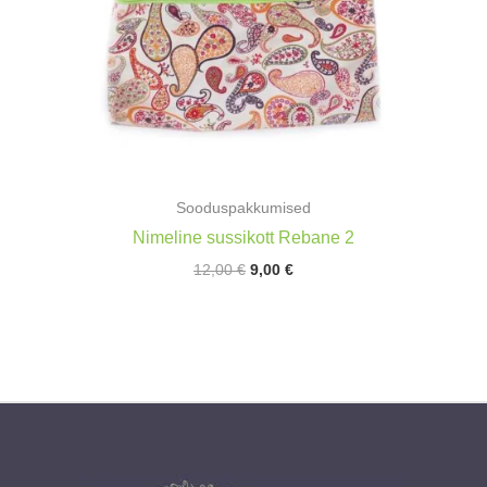
Sooduspakkumised
Nimeline sussikott Rebane 2
Algne
Praegune
12,00
€
9,00
€
hind
hind
oli:
on:
12,00 €.
9,00 €.