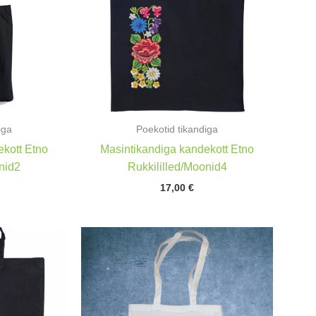
iga
Poekotid tikandiga
kott Etno
Masintikandiga kandekott Etno
nid2
Rukkililled/Moonid4
17,00
€