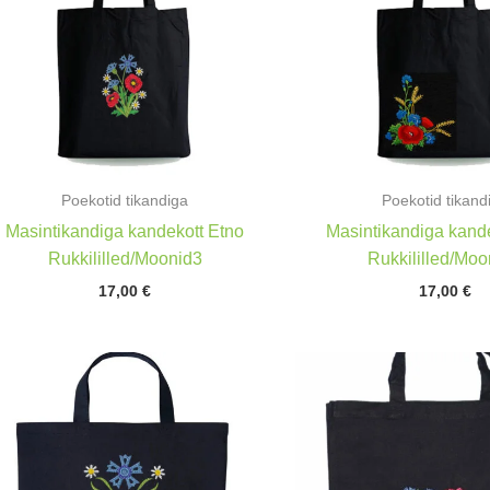
Poekotid tikandiga
Poekotid tikand
Masintikandiga kandekott Etno
Masintikandiga kande
Rukkililled/Moonid3
Rukkililled/Moo
17,00
€
17,00
€