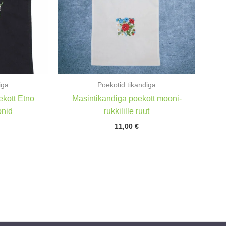
iga
Poekotid tikandiga
kott Etno
Masintikandiga poekott mooni-
onid
rukkilille ruut
11,00
€