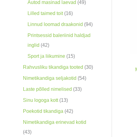
o
9
4
Autod masinad laevad
49
o
0
9
1
Lilled taimed toit
16
d
t
t
6
9
Linnud loomad draakonid
94
e
o
o
t
4
Printsessid baleriinid haldjad
t
o
o
o
t
4
inglid
42
d
d
o
o
2
1
Sport ja liikumine
15
e
e
d
o
t
5
3
Rahvusliku tikandiga tooted
30
t
t
e
d
o
t
0
5
Nimetikandiga seljakotid
54
t
e
o
o
t
4
3
Laste põlled nimelised
33
t
d
o
o
t
3
1
Sinu logoga kott
13
e
d
o
o
t
3
4
Poekotid tikandiga
42
t
e
d
o
o
t
2
Nimetikandiga erinevad kotid
t
e
d
o
o
t
4
43
t
e