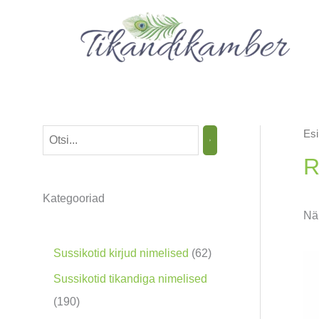
Skip
to
content
Esi
O
t
R
s
Kategooriad
i
Näi
n
g
6
Sussikotid kirjud nimelised
62
2
Sussikotid tikandiga nimelised
t
1
190