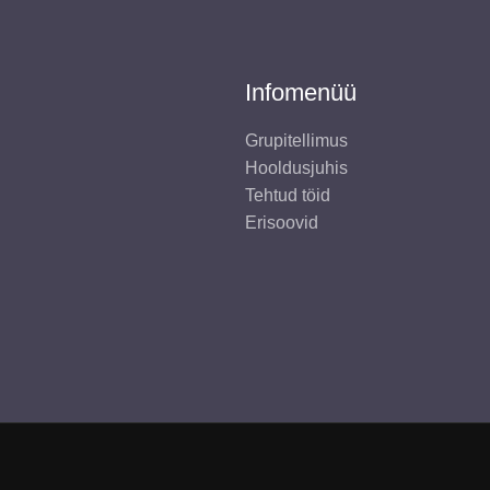
Infomenüü
Grupitellimus
Hooldusjuhis
Tehtud töid
Erisoovid