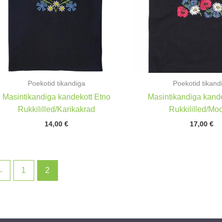
Poekotid tikandiga
Poekotid tikand
Masintikandiga kandekott Etno
Masintikandiga kande
Rukkililled/Karikakrad
Rukkililled/Mo
14,00
€
17,00
€
←
1
2