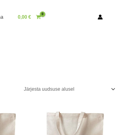
sa
0,00
€