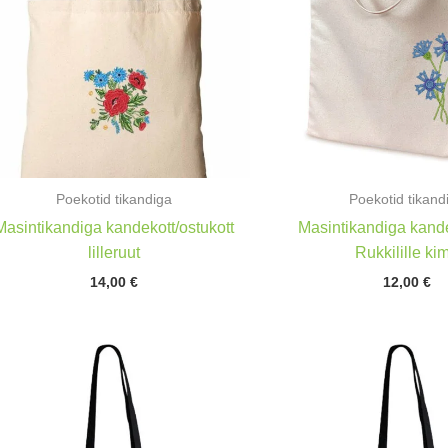
Poekotid tikandiga
Poekotid tikand
Masintikandiga kandekott/ostukott
Masintikandiga kande
lilleruut
Rukkilille ki
14,00
€
12,00
€