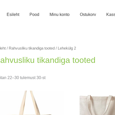
Esileht
Pood
Minu konto
Ostukorv
Kas
leht
/
Rahvusliku tikandiga tooted
/ Lehekülg 2
ahvusliku tikandiga tooted
Sorditud
tan 22–30 tulemust 30-st
uusimate
järgi