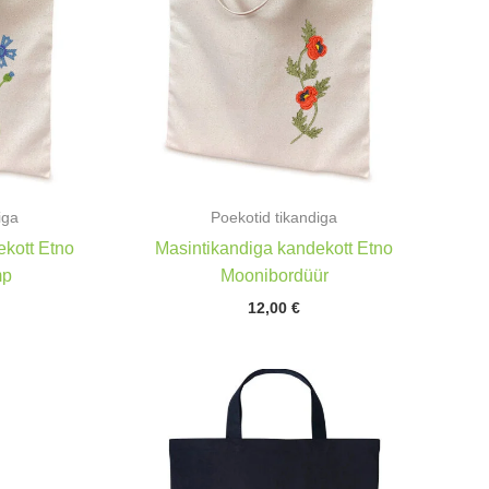
iga
Poekotid tikandiga
kott Etno
Masintikandiga kandekott Etno
mp
Moonibordüür
12,00
€