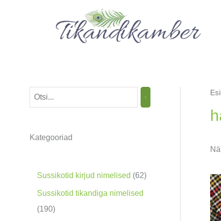
Skip
to
content
Esi
O
t
h
s
Kategooriad
i
Näi
n
g
6
Sussikotid kirjud nimelised
62
2
Sussikotid tikandiga nimelised
t
1
190