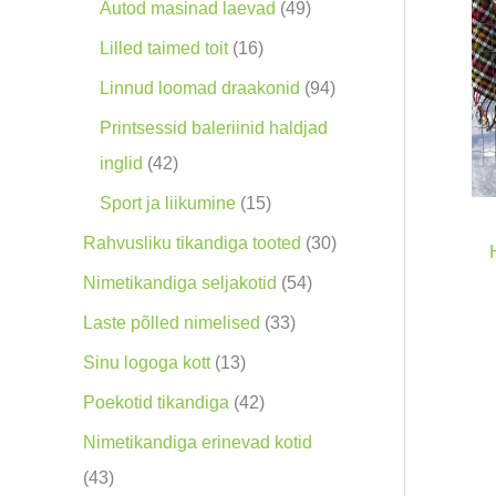
o
9
4
Autod masinad laevad
49
o
0
9
1
Lilled taimed toit
16
d
t
t
6
9
Linnud loomad draakonid
94
e
o
o
t
4
Printsessid baleriinid haldjad
t
o
o
o
t
4
inglid
42
d
d
o
o
2
1
Sport ja liikumine
15
e
e
d
o
t
5
3
Rahvusliku tikandiga tooted
30
t
t
e
d
o
t
0
5
Nimetikandiga seljakotid
54
t
e
o
o
t
4
3
Laste põlled nimelised
33
t
d
o
o
t
3
1
Sinu logoga kott
13
e
d
o
o
t
3
4
Poekotid tikandiga
42
t
e
d
o
o
t
2
Nimetikandiga erinevad kotid
t
e
d
o
o
t
4
43
t
e