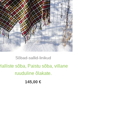
Sõbad-sallid-linikud
Halliste sõba, Paistu sõba, villane
ruuduline õlakate.
145,00
€