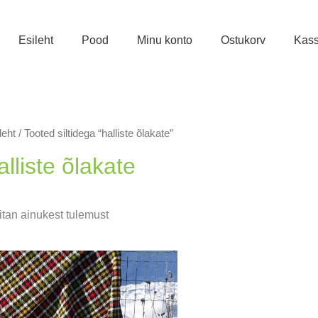
Esileht
Pood
Minu konto
Ostukorv
Kas
leht
/ Tooted siltidega “halliste õlakate”
alliste õlakate
tan ainukest tulemust