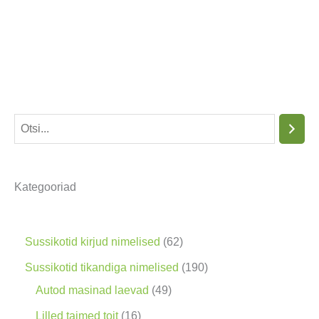
O
t
s
Kategooriad
i
n
g
6
Sussikotid kirjud nimelised
62
2
1
Sussikotid tikandiga nimelised
190
t
4
9
Autod masinad laevad
49
o
9
0
1
Lilled taimed toit
16