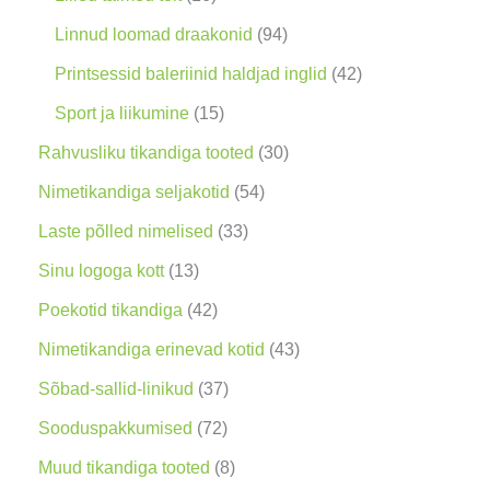
o
t
t
6
9
Linnud loomad draakonid
94
d
o
o
t
4
4
Printsessid baleriinid haldjad inglid
42
e
o
o
o
t
2
1
Sport ja liikumine
15
t
d
d
o
o
t
5
3
Rahvusliku tikandiga tooted
30
e
e
d
o
o
t
0
5
Nimetikandiga seljakotid
54
t
t
e
d
o
o
t
4
3
Laste põlled nimelised
33
t
e
d
o
o
t
3
1
Sinu logoga kott
13
t
e
d
o
o
t
3
4
Poekotid tikandiga
42
t
e
d
o
o
t
2
4
Nimetikandiga erinevad kotid
43
t
e
d
o
o
t
3
3
Sõbad-sallid-linikud
37
t
e
d
o
o
t
7
7
Sooduspakkumised
72
t
e
d
o
o
t
2
8
Muud tikandiga tooted
8
t
e
d
o