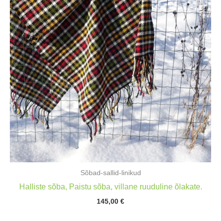
Sõbad-sallid-linikud
Halliste sõba, Paistu sõba, villane ruuduline õlakate.
145,00
€