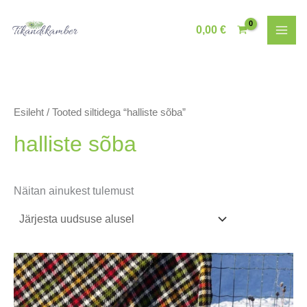
Skip
to
0,00
€
content
Esileht
/ Tooted siltidega “halliste sõba”
halliste sõba
Näitan ainukest tulemust