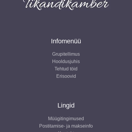
e
t
Infomenüü
Grupitellimus
Hooldusjuhis
Tehtud töid
Erisoovid
Lingid
Müügitingimused
Postitamise- ja makseinfo