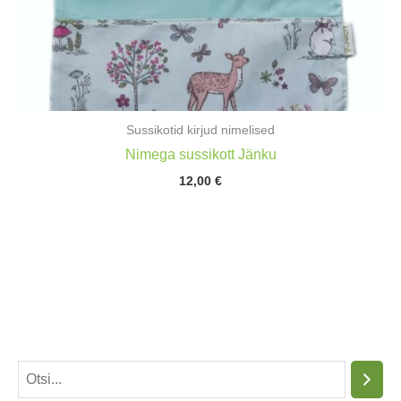
Sussikotid kirjud nimelised
Nimega sussikott Jänku
12,00
€
O