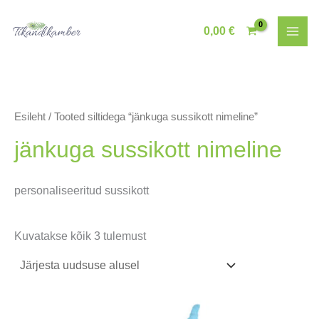
Skip
to
0,00
€
content
Esileht
/ Tooted siltidega “jänkuga sussikott nimeline”
jänkuga sussikott nimeline
personaliseeritud sussikott
Sorditud
Kuvatakse kõik 3 tulemust
uusimate
järgi