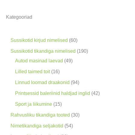
t
s
Kategooriad
i
n
g
6
Sussikotid kirjud nimelised
60
0
1
Sussikotid tikandiga nimelised
190
t
4
9
Autod masinad laevad
49
o
9
0
1
Lilled taimed toit
16
o
t
t
6
9
Linnud loomad draakonid
94
d
o
o
t
4
4
Printsessid baleriinid haldjad inglid
42
e
o
o
o
t
2
1
Sport ja liikumine
15
t
d
d
o
o
t
5
3
Rahvusliku tikandiga tooted
30
e
e
d
o
o
t
0
5
Nimetikandiga seljakotid
54
t
t
e
d
o
o
t