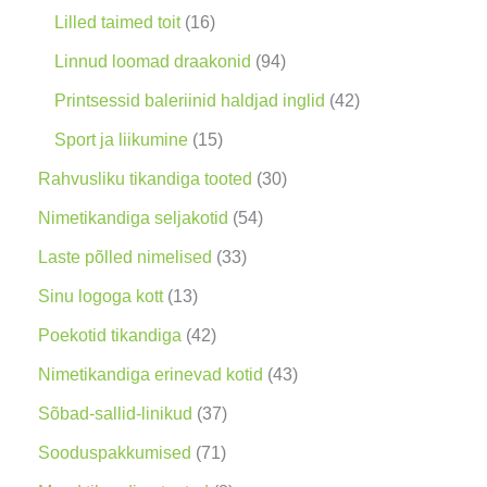
o
9
0
1
Lilled taimed toit
16
o
t
t
6
9
Linnud loomad draakonid
94
d
o
o
t
4
4
Printsessid baleriinid haldjad inglid
42
e
o
o
o
t
2
1
Sport ja liikumine
15
t
d
d
o
o
t
5
3
Rahvusliku tikandiga tooted
30
e
e
d
o
o
t
0
5
Nimetikandiga seljakotid
54
t
t
e
d
o
o
t
4
3
Laste põlled nimelised
33
t
e
d
o
o
t
3
1
Sinu logoga kott
13
t
e
d
o
o
t
3
4
Poekotid tikandiga
42
t
e
d
o
o
t
2
4
Nimetikandiga erinevad kotid
43
t
e
d
o
o
t
3
3
Sõbad-sallid-linikud
37
t
e
d
o
o
t
7
7
Sooduspakkumised
71
t
e
d
o
o
t
1