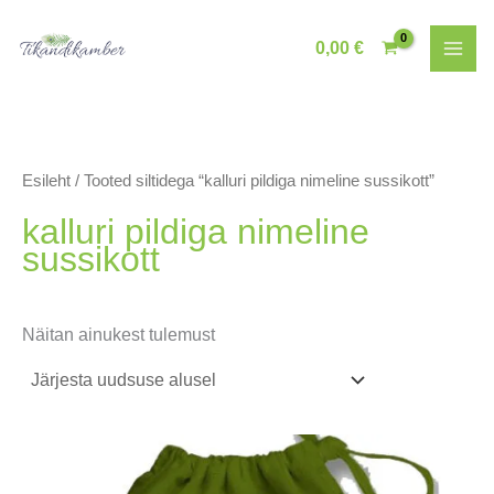
Skip
to
0,00
€
content
Esileht
/ Tooted siltidega “kalluri pildiga nimeline sussikott”
kalluri pildiga nimeline
sussikott
Näitan ainukest tulemust