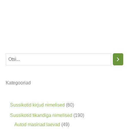
O
t
s
Kategooriad
i
n
g
6
Sussikotid kirjud nimelised
60
0
1
Sussikotid tikandiga nimelised
190
t
4
9
Autod masinad laevad
49