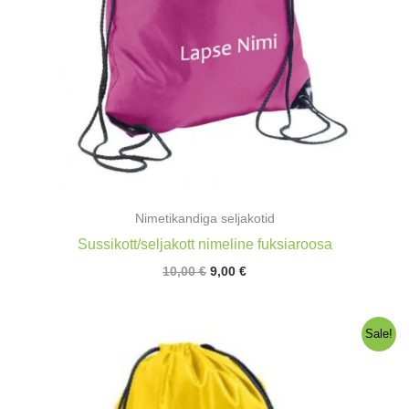
Nimetikandiga seljakotid
Sussikott/seljakott nimeline fuksiaroosa
Algne
Praegune
10,00
€
9,00
€
hind
hind
oli:
on:
10,00 €.
9,00 €.
Sale!