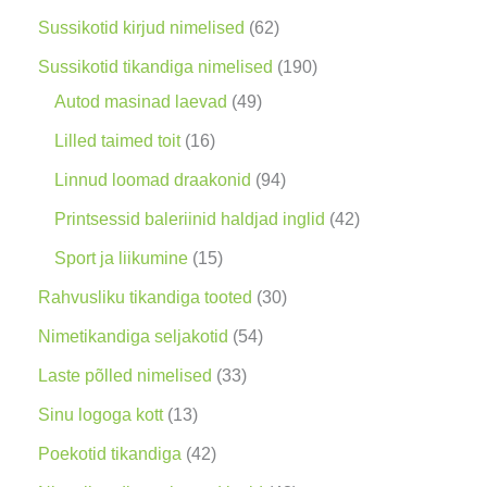
g
6
Sussikotid kirjud nimelised
62
2
1
Sussikotid tikandiga nimelised
190
t
4
9
Autod masinad laevad
49
o
9
0
1
Lilled taimed toit
16
o
t
t
6
9
Linnud loomad draakonid
94
d
o
o
t
4
4
Printsessid baleriinid haldjad inglid
42
e
o
o
o
t
2
1
Sport ja liikumine
15
t
d
d
o
o
t
5
3
Rahvusliku tikandiga tooted
30
e
e
d
o
o
t
0
5
Nimetikandiga seljakotid
54
t
t
e
d
o
o
t
4
3
Laste põlled nimelised
33
t
e
d
o
o
t
3
1
Sinu logoga kott
13
t
e
d
o
o
t
3
4
Poekotid tikandiga
42
t
e
d
o
o
t