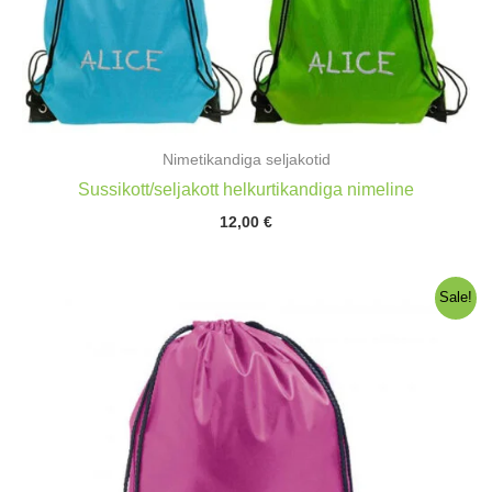
Nimetikandiga seljakotid
Sussikott/seljakott helkurtikandiga nimeline
12,00
€
Sale!