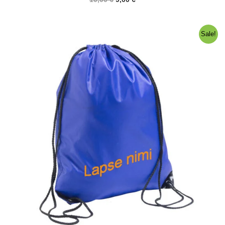
hind
hind
oli:
on:
10,00 €.
9,00 €.
Sale!