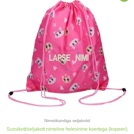
Nimetikandiga seljakotid
Sussikott/seljakott nimeline helesinine koertega (kopeeri)