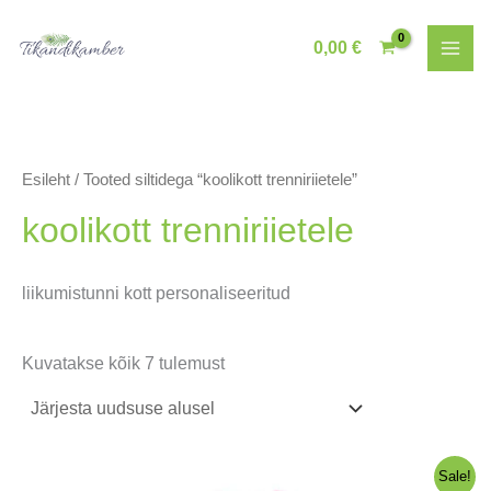
Skip
to
0,00
€
content
Esileht
/ Tooted siltidega “koolikott trenniriietele”
koolikott trenniriietele
liikumistunni kott personaliseeritud
Sorditud
Kuvatakse kõik 7 tulemust
uusimate
järgi
Sale!