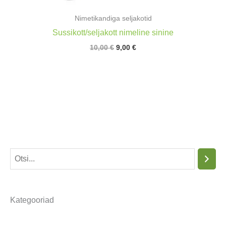
Nimetikandiga seljakotid
Sussikott/seljakott nimeline sinine
Algne
Praegune
10,00
€
9,00
€
hind
hind
oli:
on:
10,00 €.
9,00 €.
O
t
s
Kategooriad
i
n