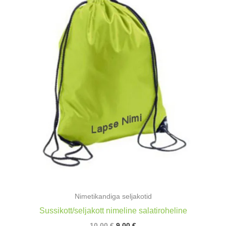
Nimetikandiga seljakotid
Sussikott/seljakott nimeline salatiroheline
Algne
Praegune
10,00
€
9,00
€