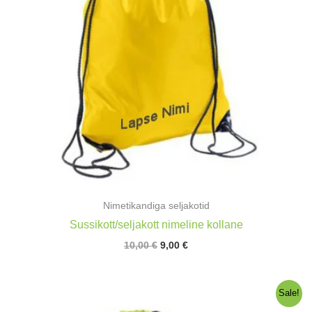
Nimetikandiga seljakotid
Sussikott/seljakott nimeline kollane
Algne
Praegune
10,00
€
9,00
€
hind
hind
oli:
on:
10,00 €.
9,00 €.
Sale!