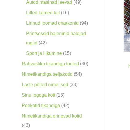
o
9
4
Autod masinad laevad
49
o
0
9
1
Lilled taimed toit
16
d
t
t
6
9
Linnud loomad draakonid
94
e
o
o
t
4
Printsessid baleriinid haldjad
t
o
o
o
t
4
inglid
42
d
d
o
o
2
1
Sport ja liikumine
15
e
e
d
o
t
5
3
Rahvusliku tikandiga tooted
30
t
t
e
d
o
t
0
5
Nimetikandiga seljakotid
54
t
e
o
o
t
4
3
Laste põlled nimelised
33
t
d
o
o
t
3
1
Sinu logoga kott
13
e
d
o
o
t
3
4
Poekotid tikandiga
42
t
e
d
o
o
t
2
Nimetikandiga erinevad kotid
t
e
d
o
o
t
4
43
t
e