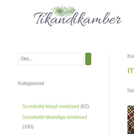
Skip
to
content
Esi
O
t
m
s
Kategooriad
i
Näi
n
g
6
Sussikotid kirjud nimelised
62
2
Sussikotid tikandiga nimelised
t
1
190