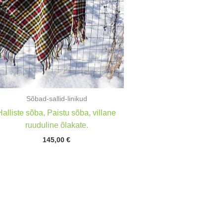
Sõbad-sallid-linikud
Halliste sõba, Paistu sõba, villane
ruuduline õlakate.
145,00
€