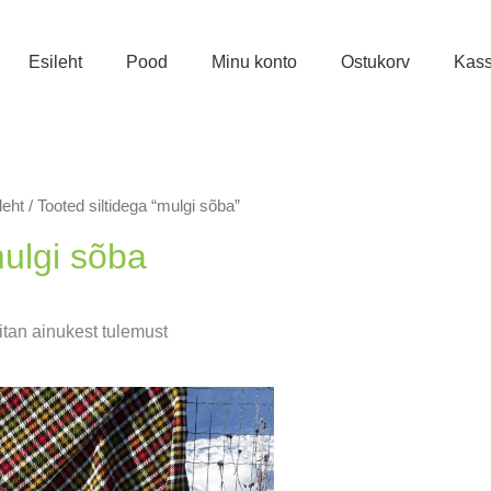
Esileht
Pood
Minu konto
Ostukorv
Kas
leht
/ Tooted siltidega “mulgi sõba”
ulgi sõba
tan ainukest tulemust