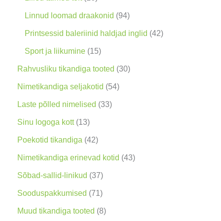
o
t
t
6
9
Linnud loomad draakonid
94
d
o
o
t
4
4
Printsessid baleriinid haldjad inglid
42
e
o
o
o
t
2
1
Sport ja liikumine
15
t
d
d
o
o
t
5
3
Rahvusliku tikandiga tooted
30
e
e
d
o
o
t
0
5
Nimetikandiga seljakotid
54
t
t
e
d
o
o
t
4
3
Laste põlled nimelised
33
t
e
d
o
o
t
3
1
Sinu logoga kott
13
t
e
d
o
o
t
3
4
Poekotid tikandiga
42
t
e
d
o
o
t
2
4
Nimetikandiga erinevad kotid
43
t
e
d
o
o
t
3
3
Sõbad-sallid-linikud
37
t
e
d
o
o
t
7
7
Sooduspakkumised
71
t
e
d
o
o
t
1
8
Muud tikandiga tooted
8
t
e
d
o