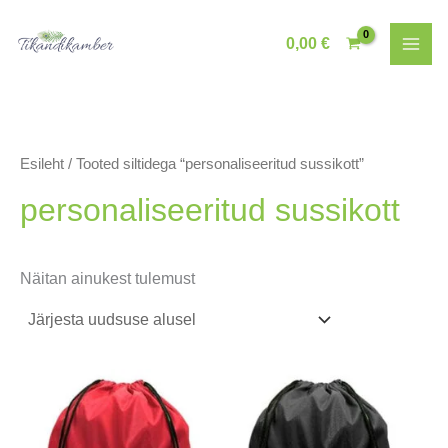
Skip
to
0,00
€
content
Esileht
/ Tooted siltidega “personaliseeritud sussikott”
personaliseeritud sussikott
Näitan ainukest tulemust