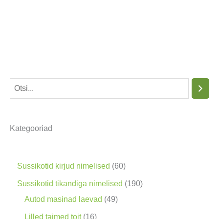
O
t
s
Kategooriad
i
n
g
6
Sussikotid kirjud nimelised
60
0
1
Sussikotid tikandiga nimelised
190
t
4
9
Autod masinad laevad
49
o
9
0
1
Lilled taimed toit
16