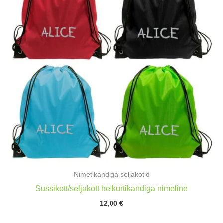
Nimetikandiga seljakotid
Sussikott/seljakott helkurtikandiga nimeline
12,00
€