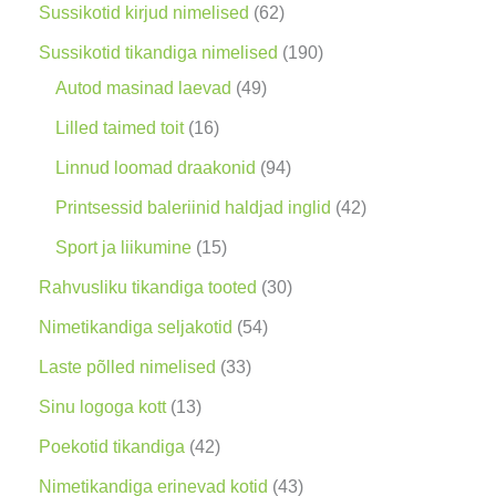
g
6
Sussikotid kirjud nimelised
62
2
1
Sussikotid tikandiga nimelised
190
t
4
9
Autod masinad laevad
49
o
9
0
1
Lilled taimed toit
16
o
t
t
6
9
Linnud loomad draakonid
94
d
o
o
t
4
4
Printsessid baleriinid haldjad inglid
42
e
o
o
o
t
2
1
Sport ja liikumine
15
t
d
d
o
o
t
5
3
Rahvusliku tikandiga tooted
30
e
e
d
o
o
t
0
5
Nimetikandiga seljakotid
54
t
t
e
d
o
o
t
4
3
Laste põlled nimelised
33
t
e
d
o
o
t
3
1
Sinu logoga kott
13
t
e
d
o
o
t
3
4
Poekotid tikandiga
42
t
e
d
o
o
t
2
4
Nimetikandiga erinevad kotid
43
t