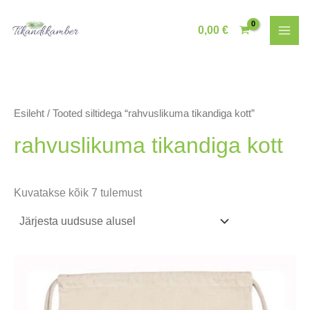
Skip
to
0,00
€
content
Esileht
/ Tooted siltidega “rahvuslikuma tikandiga kott”
rahvuslikuma tikandiga kott
Sorditud
Kuvatakse kõik 7 tulemust
uusimate
järgi