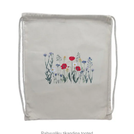
Rahvusliku tikandiga tooted