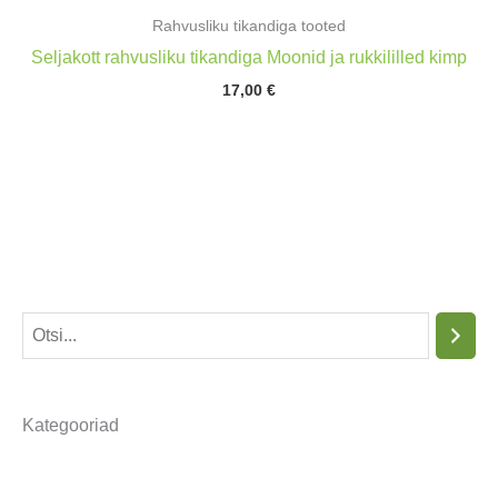
Rahvusliku tikandiga tooted
Seljakott rahvusliku tikandiga Moonid ja rukkililled kimp
17,00
€
O
t
s
Kategooriad
i
n