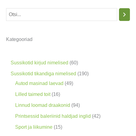
O
t
s
Kategooriad
i
n
g
6
Sussikotid kirjud nimelised
60
0
1
Sussikotid tikandiga nimelised
190
t
4
9
Autod masinad laevad
49
o
9
0
1
Lilled taimed toit
16
o
t
t
6
9
Linnud loomad draakonid
94
d
o
o
t
4
4
Printsessid baleriinid haldjad inglid
42
e
o
o
o
t
2
1
Sport ja liikumine
15
t
d
d
o
o
t