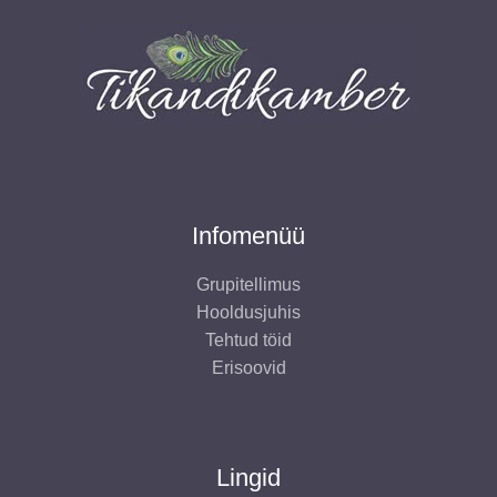
e
e
o
t
t
d
e
t
Infomenüü
Grupitellimus
Hooldusjuhis
Tehtud töid
Erisoovid
Lingid