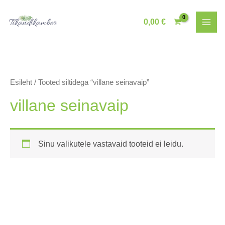
Skip
to
0,00
€
content
Esileht
/ Tooted siltidega “villane seinavaip”
villane seinavaip
Sinu valikutele vastavaid tooteid ei leidu.