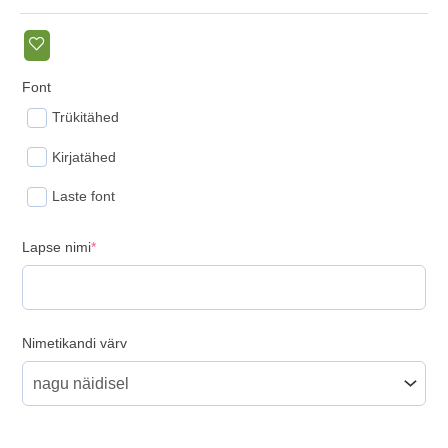
Font
Trükitähed
Kirjatähed
Laste font
(required)
Lapse nimi
*
Nimetikandi värv