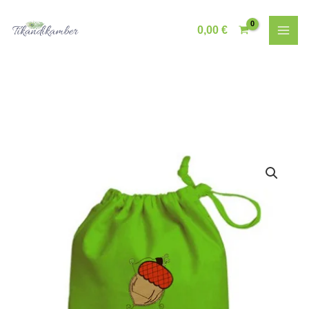
Skip
to
0,00
€
content