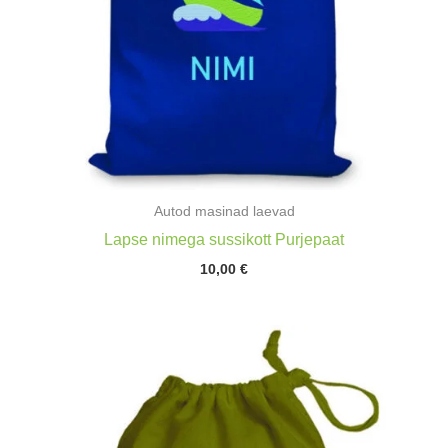
Autod masinad laevad
Lapse nimega sussikott Purjepaat
10,00
€