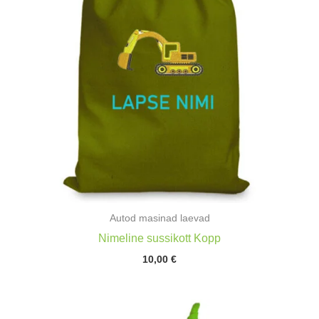
Autod masinad laevad
Nimeline sussikott Kopp
10,00
€