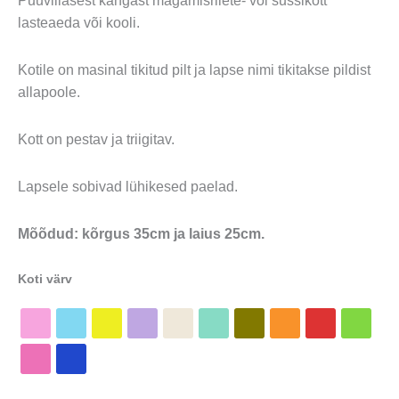
Puuvillasest kangast magamisriiete- või sussikott
lasteaeda või kooli.
Kotile on masinal tikitud pilt ja lapse nimi tikitakse pildist
allapoole.
Kott on pestav ja triigitav.
Lapsele sobivad lühikesed paelad.
Mõõdud: kõrgus 35cm ja laius 25cm.
Koti värv