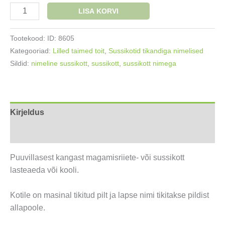
Nimega
LISA KORVI
sussikott
Tammetõru
Tootekood:
ID: 8605
kogus
Kategooriad:
Lilled taimed toit
,
Sussikotid tikandiga nimelised
Sildid:
nimeline sussikott
,
sussikott
,
sussikott nimega
Kirjeldus
Lisainfo
Puuvillasest kangast magamisriiete- või sussikott
lasteaeda või kooli.
Kotile on masinal tikitud pilt ja lapse nimi tikitakse pildist
allapoole.