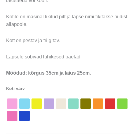
lasteaeda või kooli.
Kotile on masinal tikitud pilt ja lapse nimi tikitakse pildist
allapoole.
Kott on pestav ja triigitav.
Lapsele sobivad lühikesed paelad.
Mõõdud: kõrgus 35cm ja laius 25cm.
Koti värv