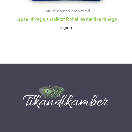
Linnud loomad draakonid
Lapse nimega sussikott Roheline mehike tähega
10,00
€