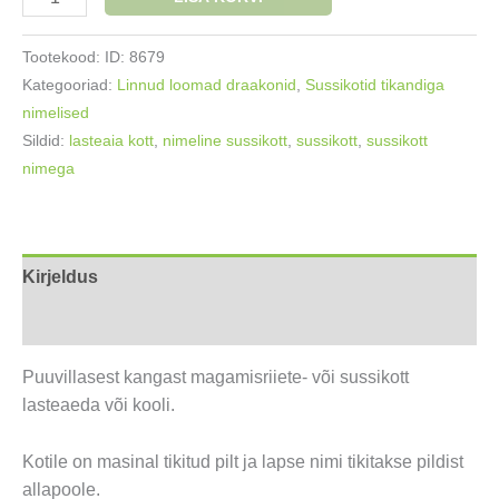
sussikott
väike
Tootekood:
ID: 8679
Jänku
Kategooriad:
Linnud loomad draakonid
,
Sussikotid tikandiga
kogus
nimelised
Sildid:
lasteaia kott
,
nimeline sussikott
,
sussikott
,
sussikott
nimega
Kirjeldus
Lisainfo
Puuvillasest kangast magamisriiete- või sussikott
lasteaeda või kooli.
Kotile on masinal tikitud pilt ja lapse nimi tikitakse pildist
allapoole.