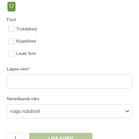
Font
Trükitähed
Kirjatähed
Laste font
(required)
Lapse nimi
*
Nimetikandi värv
Nimega
LISA KORVI