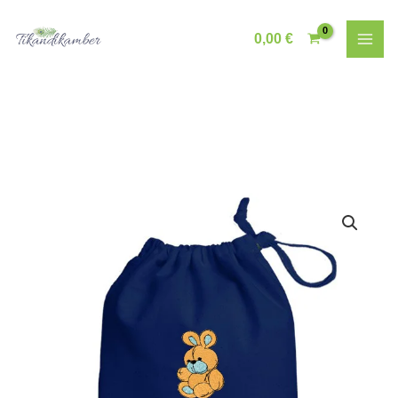
Skip
to
0,00
€
content