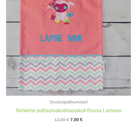
Sooduspakkumised
Nimeline pidžaamakott/sussikott Roosa Lammas
Algne
Praegune
12,00
€
7,00
€
hind
hind
oli:
on:
12,00 €.
7,00 €.