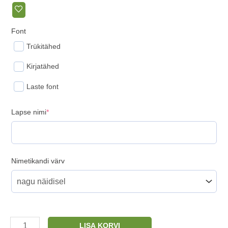
Font
Trükitähed
Kirjatähed
Laste font
(required)
Lapse nimi
*
Nimetikandi värv
Nimeline
LISA KORVI