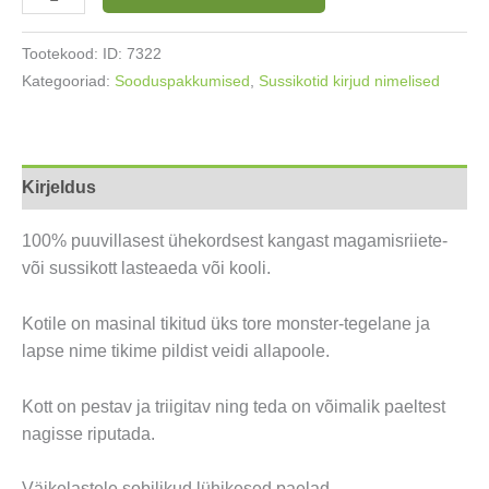
pidžaamakott
/
Tootekood:
ID: 7322
sussikott
Kategooriad:
Sooduspakkumised
,
Sussikotid kirjud nimelised
Roheline
Monster
kogus
Kirjeldus
100% puuvillasest ühekordsest kangast magamisriiete-
või sussikott lasteaeda või kooli.
Kotile on masinal tikitud üks tore monster-tegelane ja
lapse nime tikime pildist veidi allapoole.
Kott on pestav ja triigitav ning teda on võimalik paeltest
nagisse riputada.
Väikelastele sobilikud lühikesed paelad.