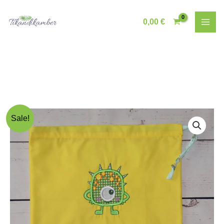
Skip
to
0,00
€
content
Sale!