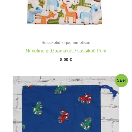
Sussikotid kirjud nimelised
Nimeline pidžaamakott / sussikott Poni
8,00
€
Sale!