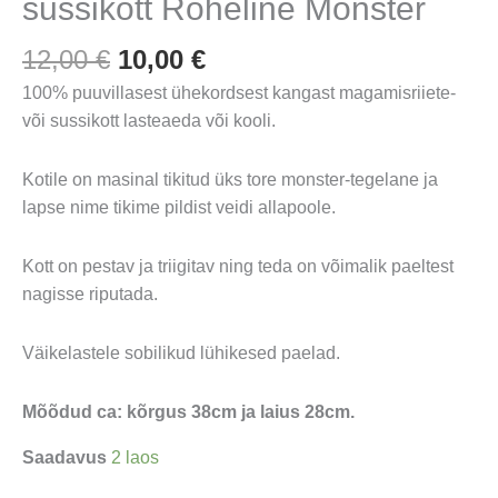
sussikott Roheline Monster
Algne
Praegune
12,00
€
10,00
€
hind
hind
100% puuvillasest ühekordsest kangast magamisriiete-
oli:
on:
või sussikott lasteaeda või kooli.
12,00 €.
10,00 €.
Kotile on masinal tikitud üks tore monster-tegelane ja
lapse nime tikime pildist veidi allapoole.
Kott on pestav ja triigitav ning teda on võimalik paeltest
nagisse riputada.
Väikelastele sobilikud lühikesed paelad.
Mõõdud ca: kõrgus 38cm ja laius 28cm.
Saadavus
2 laos