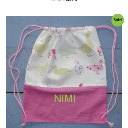
hind
hind
oli:
on:
10,00 €.
5,00 €.
Sale!