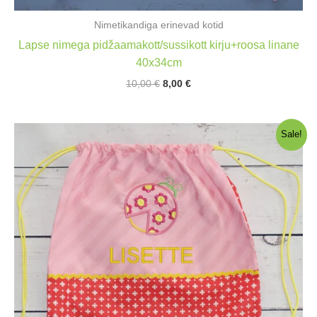
Nimetikandiga erinevad kotid
Lapse nimega pidžaamakott/sussikott kirju+roosa linane
40x34cm
Algne
Praegune
10,00
€
8,00
€
hind
hind
oli:
on:
10,00 €.
8,00 €.
Sale!