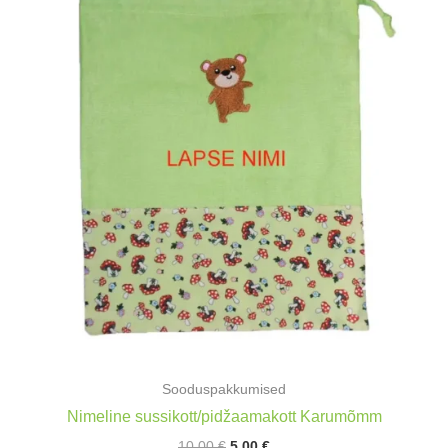
Sooduspakkumised
Nimeline sussikott/pidžaamakott Karumõmm
Algne
Praegune
10,00
€
5,00
€