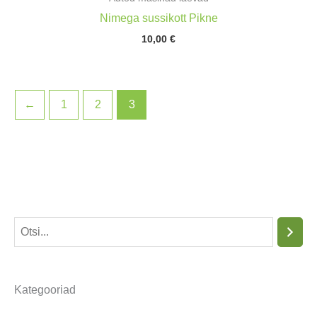
Nimega sussikott Pikne
10,00
€
←
1
2
3
O
t
s
Kategooriad
i