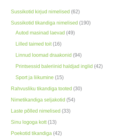
n
g
6
Sussikotid kirjud nimelised
62
2
1
Sussikotid tikandiga nimelised
190
t
4
9
Autod masinad laevad
49
o
9
0
1
Lilled taimed toit
16
o
t
t
6
9
Linnud loomad draakonid
94
d
o
o
t
4
4
Printsessid baleriinid haldjad inglid
42
e
o
o
o
t
2
1
Sport ja liikumine
15
t
d
d
o
o
t
5
3
Rahvusliku tikandiga tooted
30
e
e
d
o
o
t
0
5
Nimetikandiga seljakotid
54
t
t
e
d
o
o
t
4
3
Laste põlled nimelised
33
t
e
d
o
o
t
3
1
Sinu logoga kott
13
t
e
d
o
o
t
3
4
Poekotid tikandiga
42
t
e
d