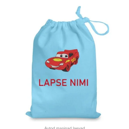
Autod masinad laevad