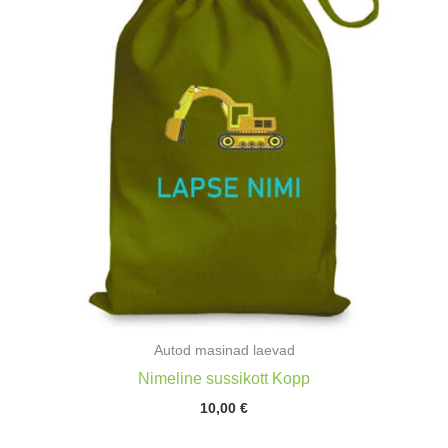
Autod masinad laevad
Nimeline sussikott Kopp
10,00
€