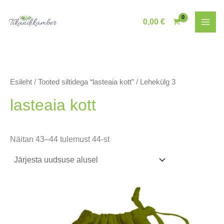
Skip
to
0,00
€
content
Esileht
/
Tooted siltidega “lasteaia kott”
/ Lehekülg 3
lasteaia kott
Sorditud
Näitan 43–44 tulemust 44-st
uusimate
järgi