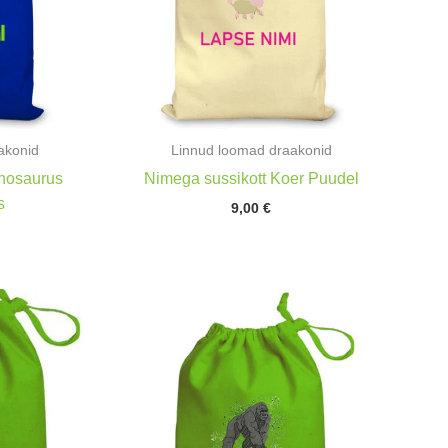
akonid
Linnud loomad draakonid
inosaurus
Nimega sussikott Koer Puudel
s
9,00
€