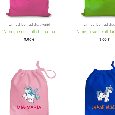
Linnud loomad draakonid
Linnud loomad dra
Nimega sussikott chihuahua
Nimega sussikott Jac
9,00
€
9,00
€