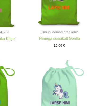
Linnud loomad draakonid
akonid
Nimega sussikott Gorilla
ku Kiigel
10,00
€