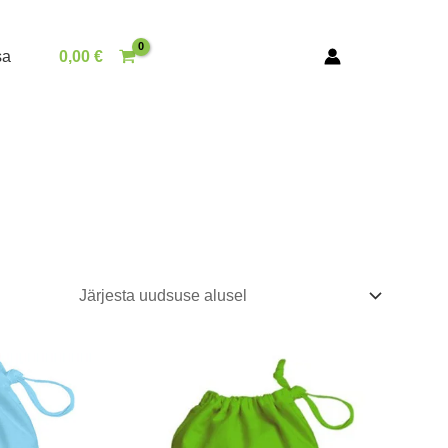
sa
0,00
€