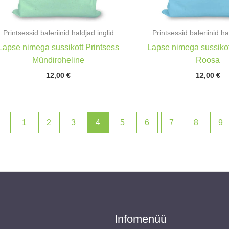
Printsessid baleriinid haldjad inglid
Printsessid baleriinid ha
Lapse nimega sussikott Printsess
Lapse nimega sussikot
Mündiroheline
Roosa
12,00
€
12,00
€
←
1
2
3
4
5
6
7
8
9
Infomenüü