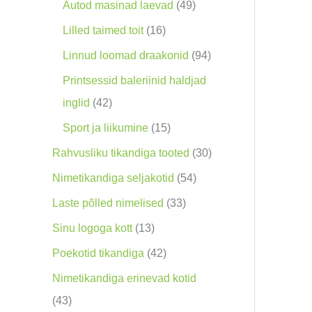
o
9
4
Autod masinad laevad
49
o
0
9
1
Lilled taimed toit
16
d
t
t
6
9
Linnud loomad draakonid
94
e
o
o
t
4
Printsessid baleriinid haldjad
t
o
o
o
t
4
inglid
42
d
d
o
o
2
1
Sport ja liikumine
15
e
e
d
o
t
5
3
Rahvusliku tikandiga tooted
30
t
t
e
d
o
t
0
5
Nimetikandiga seljakotid
54
t
e
o
o
t
4
3
Laste põlled nimelised
33
t
d
o
o
t
3
1
Sinu logoga kott
13
e
d
o
o
t
3
4
Poekotid tikandiga
42
t
e
d
o
o
t
2
Nimetikandiga erinevad kotid
t
e
d
o
o
t
4
43
t
e