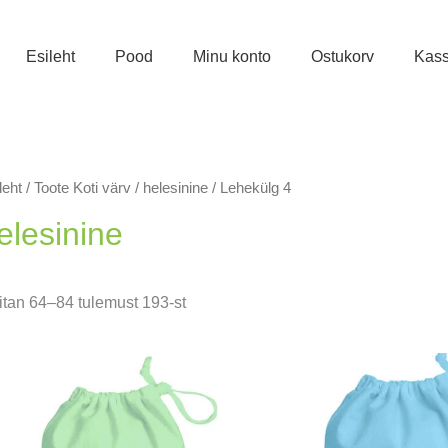
Esileht
Pood
Minu konto
Ostukorv
Kas
leht
/ Toote Koti värv /
helesinine
/ Lehekülg 4
elesinine
Sorditud
itan 64–84 tulemust 193-st
uusimate
järgi