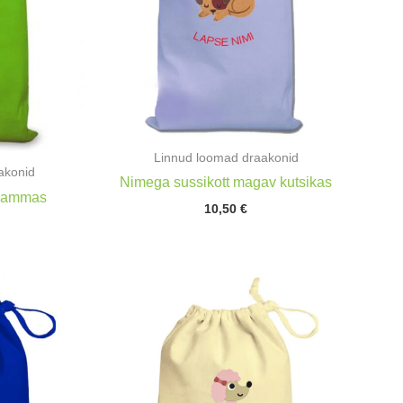
Linnud loomad draakonid
akonid
Nimega sussikott magav kutsikas
 Lammas
10,50
€