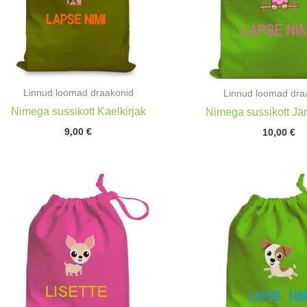
Linnud loomad draakonid
Linnud loomad dra
Nimega sussikott Kaelkirjak
Nimega sussikott Jän
9,00
€
10,00
€