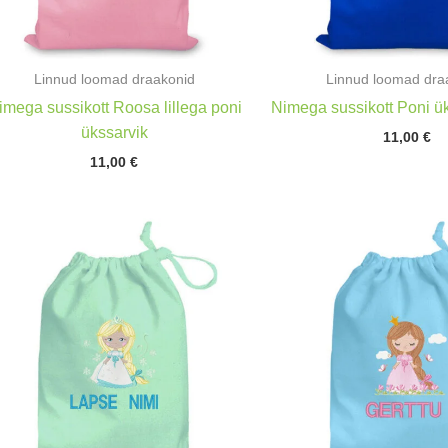
Linnud loomad draakonid
Linnud loomad dra
imega sussikott Roosa lillega poni
Nimega sussikott Poni ük
ükssarvik
11,00
€
11,00
€