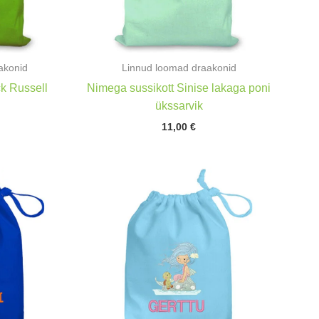
akonid
Linnud loomad draakonid
k Russell
Nimega sussikott Sinise lakaga poni
ükssarvik
11,00
€