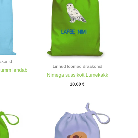
akonid
Linnud loomad draakonid
mumm lendab
Nimega sussikott Lumekakk
10,00
€