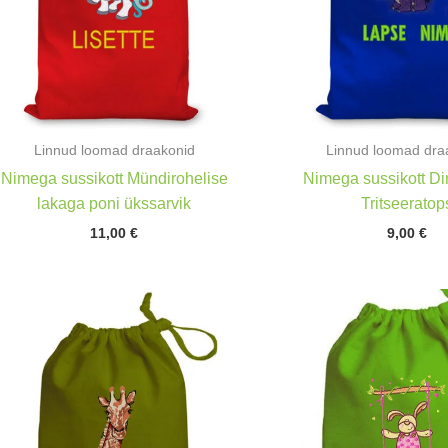
Linnud loomad draakonid
Linnud loomad dra
Nimega sussikott Mündirohelise
Nimega sussikott D
lakaga poni ükssarvik
Tritseeratop
11,00
€
9,00
€