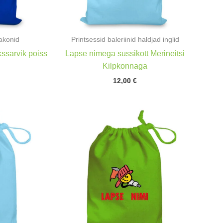
akonid
Printsessid baleriinid haldjad inglid
ssarvik poiss
Lapse nimega sussikott Merineitsi
Kilpkonnaga
12,00
€