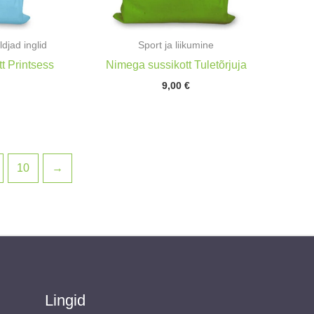
ldjad inglid
Sport ja liikumine
t Printsess
Nimega sussikott Tuletõrjuja
9,00
€
10
→
Lingid