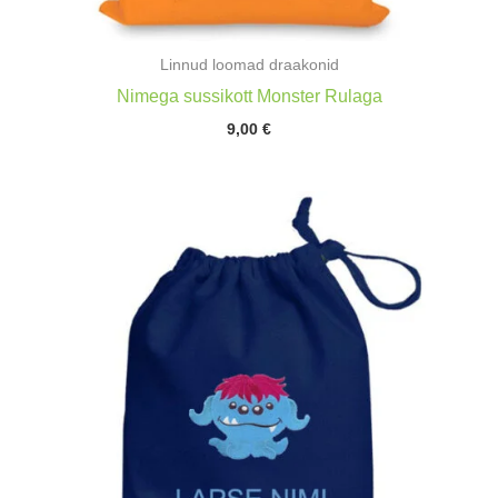
Linnud loomad draakonid
Nimega sussikott Monster Rulaga
9,00
€