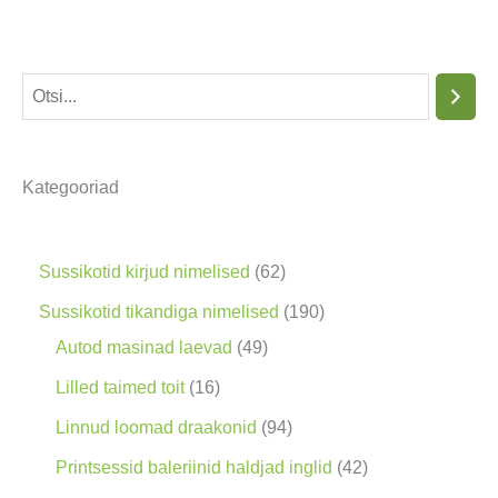
O
t
s
Kategooriad
i
n
g
6
Sussikotid kirjud nimelised
62
2
1
Sussikotid tikandiga nimelised
190
t
4
9
Autod masinad laevad
49
o
9
0
1
Lilled taimed toit
16
o
t
t
6
9
Linnud loomad draakonid
94
d
o
o
t
4
4
Printsessid baleriinid haldjad inglid
42
e
o
o
o
t