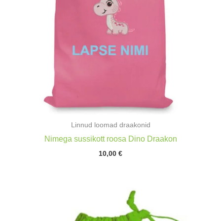
Linnud loomad draakonid
Nimega sussikott roosa Dino Draakon
10,00
€