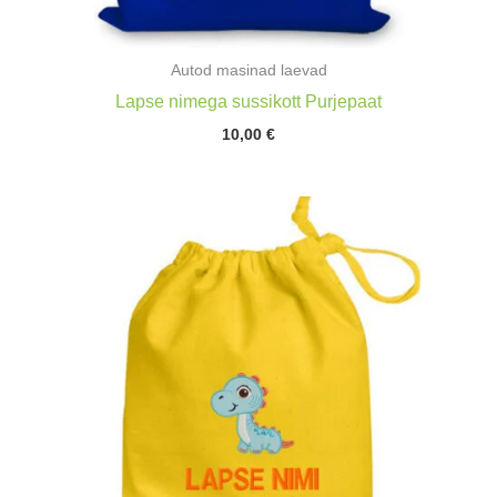
Autod masinad laevad
Lapse nimega sussikott Purjepaat
10,00
€