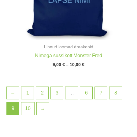
Linnud loomad draakonid
Nimega sussikott Monster Fred
Hinnavahemik:
9,00
€
–
10,00
€
9,00 €
kuni
10,00 €
←
1
2
3
…
6
7
8
9
10
→