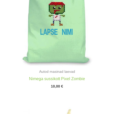
Autod masinad laevad
Nimega sussikott Pixel Zombie
10,00
€