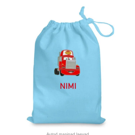
Autod masinad laevad