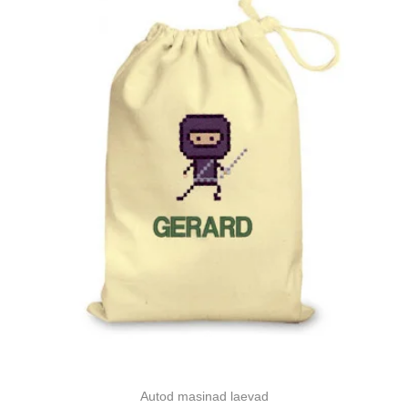
Autod masinad laevad