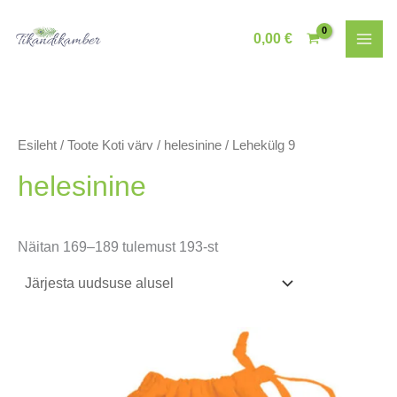
Skip
to
0,00
€
content
Esileht
/ Toote Koti värv /
helesinine
/ Lehekülg 9
helesinine
Sorditud
Näitan 169–189 tulemust 193-st
uusimate
järgi