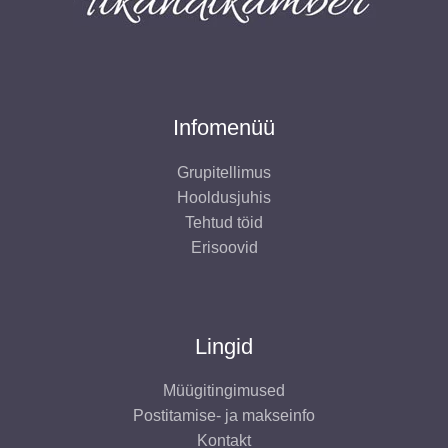
t
Infomenüü
Grupitellimus
Hooldusjuhis
Tehtud töid
Erisoovid
Lingid
Müügitingimused
Postitamise- ja makseinfo
Kontakt