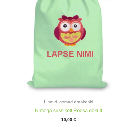
Linnud loomad draakonid
Nimega sussikott Roosa öökull
10,00
€