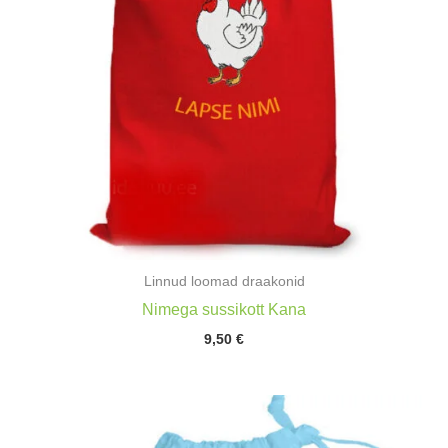
Linnud loomad draakonid
Nimega sussikott Kana
9,50
€