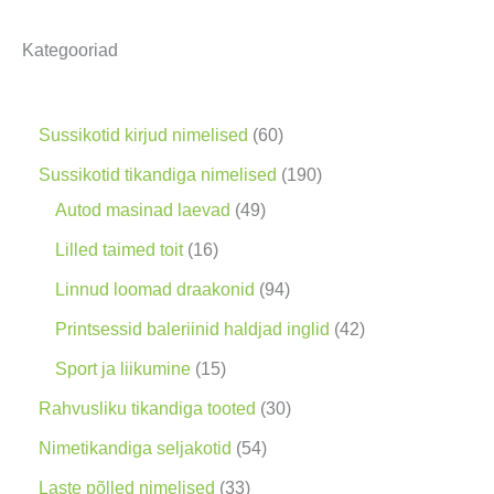
s
Kategooriad
i
n
g
6
Sussikotid kirjud nimelised
60
0
1
Sussikotid tikandiga nimelised
190
t
4
9
Autod masinad laevad
49
o
9
0
1
Lilled taimed toit
16
o
t
t
6
9
Linnud loomad draakonid
94
d
o
o
t
4
4
Printsessid baleriinid haldjad inglid
42
e
o
o
o
t
2
1
Sport ja liikumine
15
t
d
d
o
o
t
5
3
Rahvusliku tikandiga tooted
30
e
e
d
o
o
t
0
5
Nimetikandiga seljakotid
54
t
t
e
d
o
o
t
4
3
Laste põlled nimelised
33