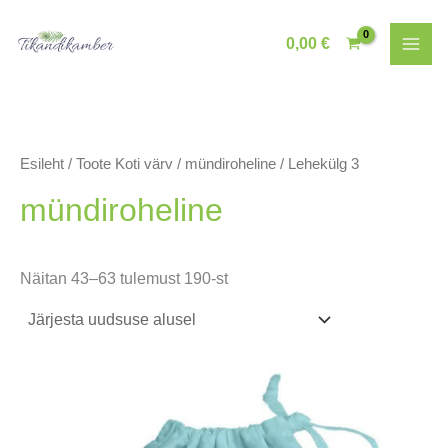
Skip
to
0,00
€
content
Esileht
/ Toote Koti värv /
mündiroheline
/ Lehekülg 3
mündiroheline
Sorditud
Näitan 43–63 tulemust 190-st
uusimate
järgi