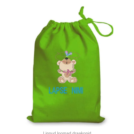
Linnud loomad draakonid