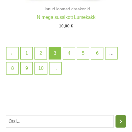
Linnud loomad draakonid
Nimega sussikott Lumekakk
10,00
€
←
1
2
3
4
5
6
…
8
9
10
→
O
t