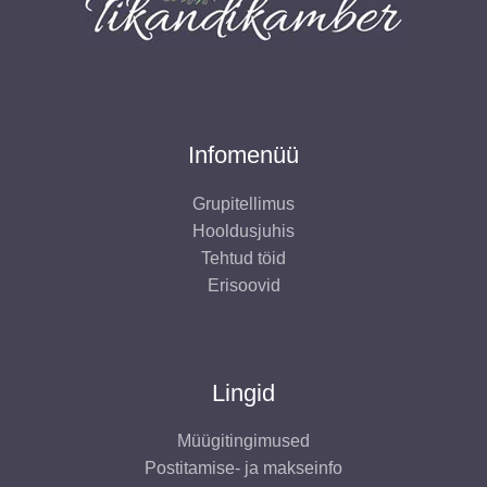
e
t
Infomenüü
Grupitellimus
Hooldusjuhis
Tehtud töid
Erisoovid
Lingid
Müügitingimused
Postitamise- ja makseinfo