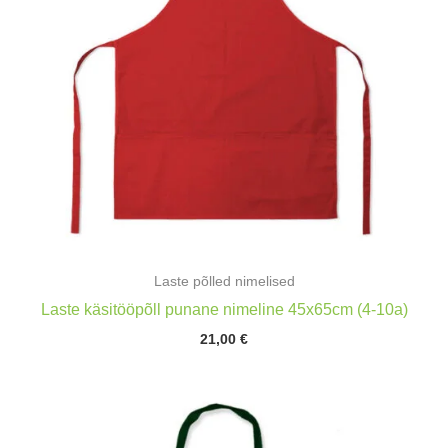
Laste põlled nimelised
Laste käsitööpõll punane nimeline 45x65cm (4-10a)
21,00
€