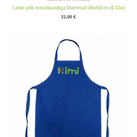
Laste põll nimetikandiga Mummud 46x60cm (4-10a)
21,00
€