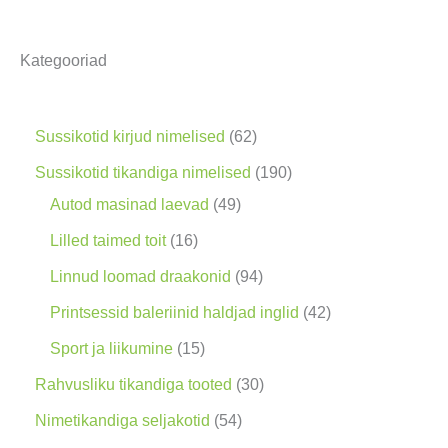
t
s
Kategooriad
i
n
g
6
Sussikotid kirjud nimelised
62
2
1
Sussikotid tikandiga nimelised
190
t
4
9
Autod masinad laevad
49
o
9
0
1
Lilled taimed toit
16
o
t
t
6
9
Linnud loomad draakonid
94
d
o
o
t
4
4
Printsessid baleriinid haldjad inglid
42
e
o
o
o
t
2
1
Sport ja liikumine
15
t
d
d
o
o
t
5
3
Rahvusliku tikandiga tooted
30
e
e
d
o
o
t
0
5
Nimetikandiga seljakotid
54
t
t
e
d
o
o
t