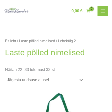
Skip
to
0,00
€
content
Esileht
/
Laste põlled nimelised
/ Lehekülg 2
Laste põlled nimelised
Sorditud
Näitan 22–33 tulemust 33-st
uusimate
järgi