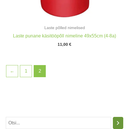
Laste põlled nimelised
Laste punane käsitööpõll nimeline 49x55cm (4-8a)
11,00
€
←
1
2
O