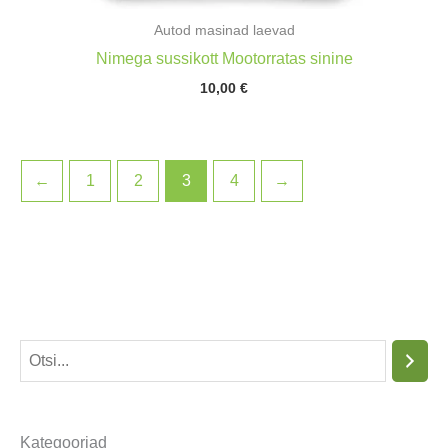
Autod masinad laevad
Nimega sussikott Mootorratas sinine
10,00
€
←
1
2
3
4
→
O
t
s
Kategooriad