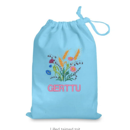
Lilled taimed toit