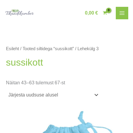
Skip
to
0,00
€
content
Esileht
/
Tooted siltidega “sussikott”
/ Lehekülg 3
sussikott
Sorditud
Näitan 43–63 tulemust 67-st
uusimate
järgi