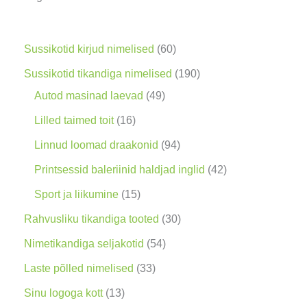
i
n
g
6
Sussikotid kirjud nimelised
60
0
1
Sussikotid tikandiga nimelised
190
t
4
9
Autod masinad laevad
49
o
9
0
1
Lilled taimed toit
16
o
t
t
6
9
Linnud loomad draakonid
94
d
o
o
t
4
4
Printsessid baleriinid haldjad inglid
42
e
o
o
o
t
2
1
Sport ja liikumine
15
t
d
d
o
o
t
5
3
Rahvusliku tikandiga tooted
30
e
e
d
o
o
t
0
5
Nimetikandiga seljakotid
54
t
t
e
d
o
o
t
4
3
Laste põlled nimelised
33
t
e
d
o
o
t
3
1
Sinu logoga kott
13
t
e
d
o