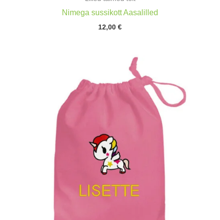
Nimega sussikott Aasalilled
12,00
€