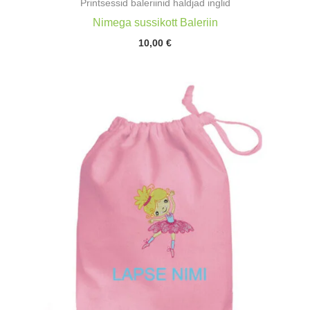
Printsessid baleriinid haldjad inglid
Nimega sussikott Baleriin
10,00
€