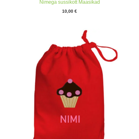
Nimega sussikott Maasikad
10,00
€