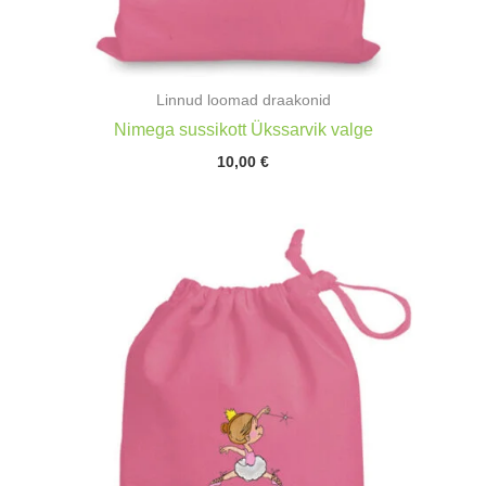
Linnud loomad draakonid
Nimega sussikott Ükssarvik valge
10,00
€