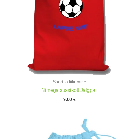
Sport ja liikumine
Nimega sussikott Jalgpall
9,00
€