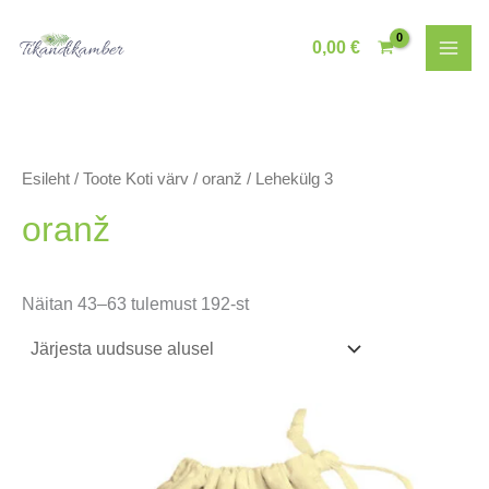
Skip
to
0,00
€
content
Esileht
/ Toote Koti värv /
oranž
/ Lehekülg 3
oranž
Sorditud
Näitan 43–63 tulemust 192-st
uusimate
järgi