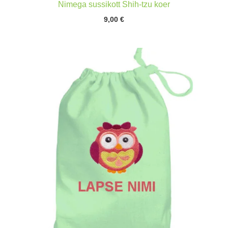
Nimega sussikott Shih-tzu koer
9,00
€