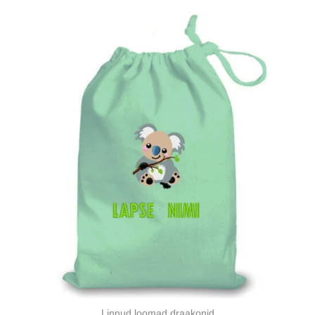
Linnud loomad draakonid