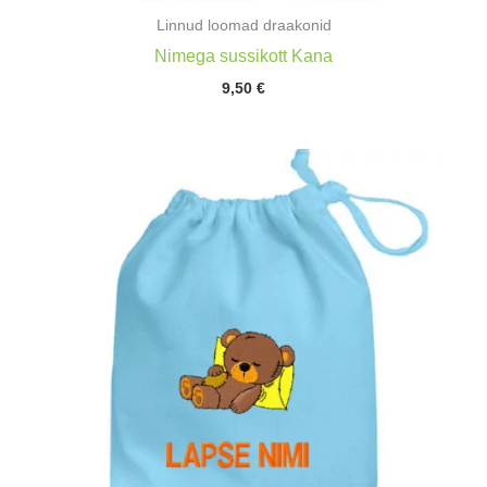
Linnud loomad draakonid
Nimega sussikott Kana
9,50
€