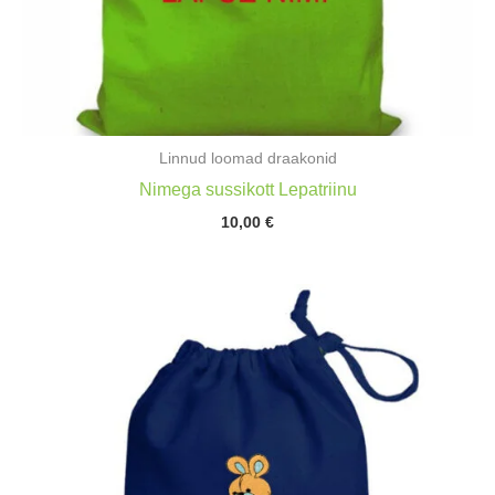
Linnud loomad draakonid
Nimega sussikott Lepatriinu
10,00
€