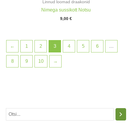
Linnud loomad draakonid
Nimega sussikott Notsu
9,00
€
←
1
2
3
4
5
6
…
8
9
10
→
O
t
s