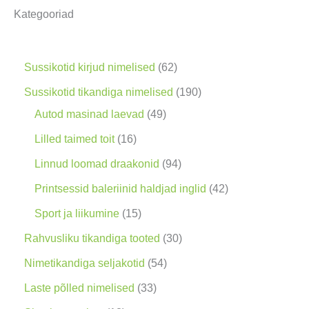
Kategooriad
i
n
g
6
Sussikotid kirjud nimelised
62
2
1
Sussikotid tikandiga nimelised
190
t
4
9
Autod masinad laevad
49
o
9
0
1
Lilled taimed toit
16
o
t
t
6
9
Linnud loomad draakonid
94
d
o
o
t
4
4
Printsessid baleriinid haldjad inglid
42
e
o
o
o
t
2
1
Sport ja liikumine
15
t
d
d
o
o
t
5
3
Rahvusliku tikandiga tooted
30
e
e
d
o
o
t
0
5
Nimetikandiga seljakotid
54
t
t
e
d
o
o
t
4
3
Laste põlled nimelised
33
t
e
d
o
o
t