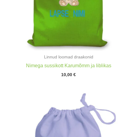
Linnud loomad draakonid
Nimega sussikott Karumõmm ja liblikas
10,00
€