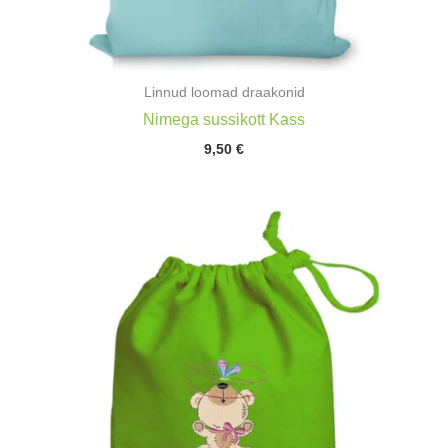
Linnud loomad draakonid
Nimega sussikott Kass
9,50
€