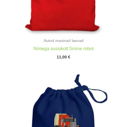
Autod masinad laevad
Nimega sussikott Sinine robot
11,00
€