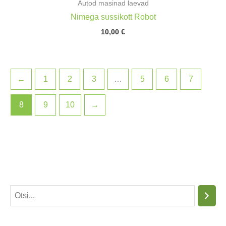
Autod masinad laevad
Nimega sussikott Robot
10,00
€
←
1
2
3
…
5
6
7
8
9
10
→
O
t
s