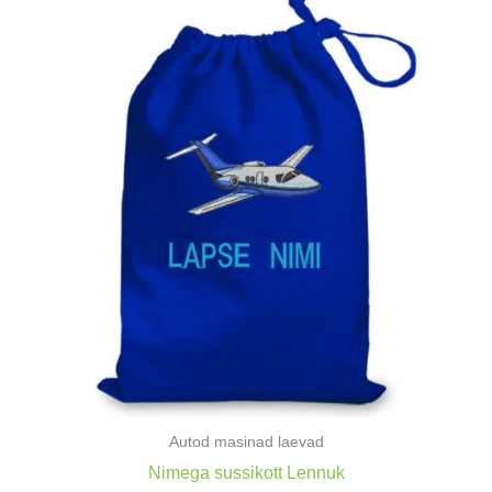
Autod masinad laevad
Nimega sussikott Lennuk