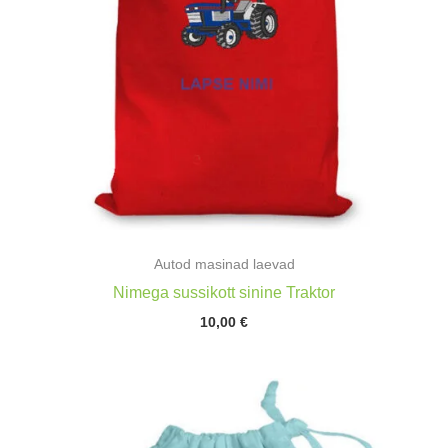
Autod masinad laevad
Nimega sussikott sinine Traktor
10,00
€