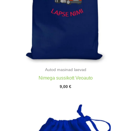
Autod masinad laevad
Nimega sussikott Veoauto
9,00
€