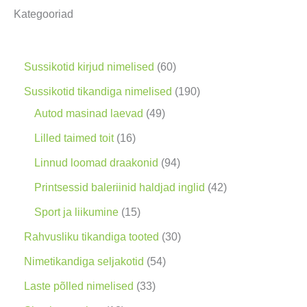
Kategooriad
i
n
g
6
Sussikotid kirjud nimelised
60
0
1
Sussikotid tikandiga nimelised
190
t
4
9
Autod masinad laevad
49
o
9
0
1
Lilled taimed toit
16
o
t
t
6
9
Linnud loomad draakonid
94
d
o
o
t
4
4
Printsessid baleriinid haldjad inglid
42
e
o
o
o
t
2
1
Sport ja liikumine
15
t
d
d
o
o
t
5
3
Rahvusliku tikandiga tooted
30
e
e
d
o
o
t
0
5
Nimetikandiga seljakotid
54
t
t
e
d
o
o
t
4
3
Laste põlled nimelised
33
t
e
d
o
o
t