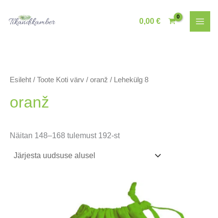
Skip
to
0,00
€
content
Esileht
/ Toote Koti värv /
oranž
/ Lehekülg 8
oranž
Sorditud
Näitan 148–168 tulemust 192-st
uusimate
järgi