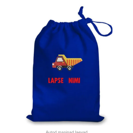
Autod masinad laevad