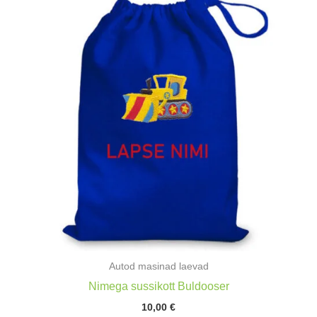
Autod masinad laevad
Nimega sussikott Buldooser
10,00
€