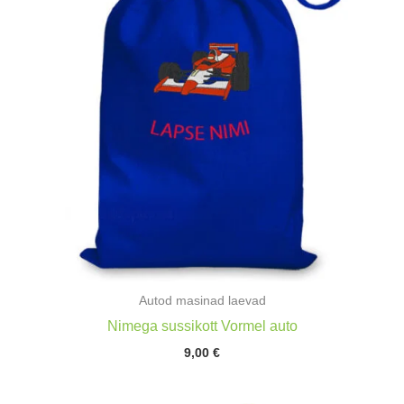
Autod masinad laevad
Nimega sussikott Vormel auto
9,00
€