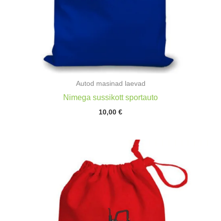
Autod masinad laevad
Nimega sussikott sportauto
10,00
€