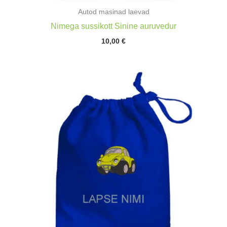
Autod masinad laevad
Nimega sussikott Sinine auruvedur
10,00
€