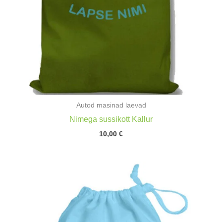
Autod masinad laevad
Nimega sussikott Kallur
10,00
€