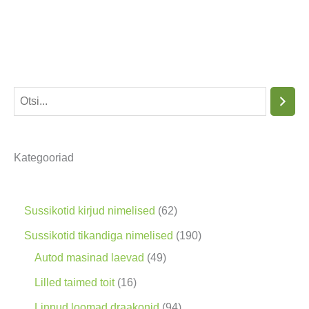
O
t
s
Kategooriad
i
n
g
6
Sussikotid kirjud nimelised
62
2
1
Sussikotid tikandiga nimelised
190
t
4
9
Autod masinad laevad
49
o
9
0
1
Lilled taimed toit
16
o
t
t
6
9
Linnud loomad draakonid
94