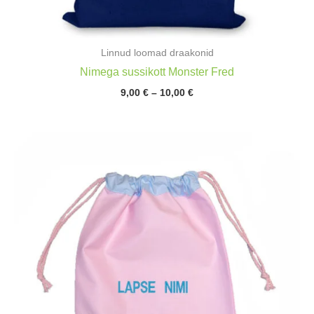
Linnud loomad draakonid
Nimega sussikott Monster Fred
Hinnavahemik:
9,00
€
–
10,00
€
9,00 €
kuni
10,00 €