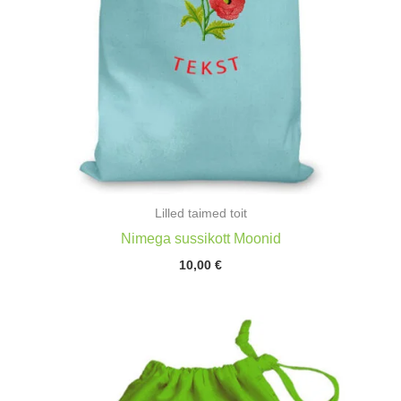
Lilled taimed toit
Nimega sussikott Moonid
10,00
€