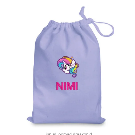
Linnud loomad draakonid