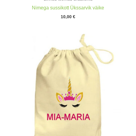
Nimega sussikott Ükssarvik väike
10,00
€