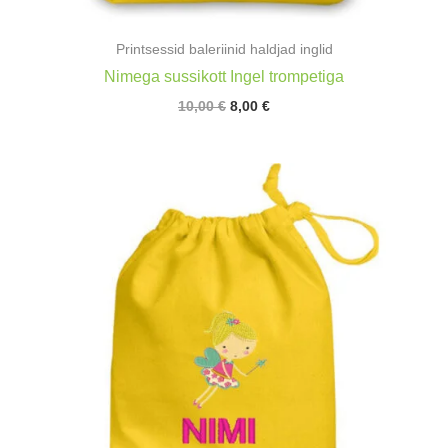
Printsessid baleriinid haldjad inglid
Nimega sussikott Ingel trompetiga
Algne
Praegune
10,00
€
8,00
€
hind
hind
oli:
on:
10,00 €.
8,00 €.