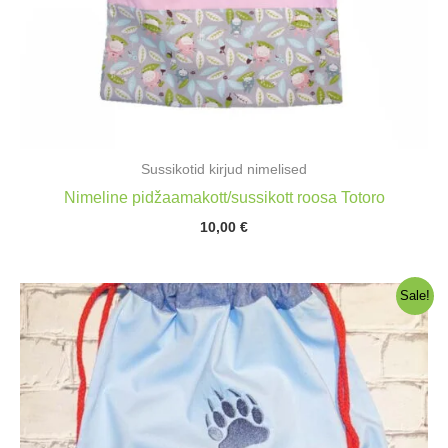
Sussikotid kirjud nimelised
Nimeline pidžaamakott/sussikott roosa Totoro
10,00
€
Sale!