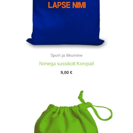
Sport ja liikumine
Nimega sussikott Korvpall
9,00
€