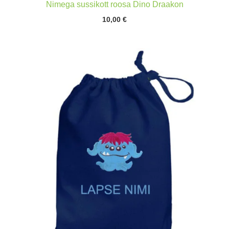
Nimega sussikott roosa Dino Draakon
10,00
€