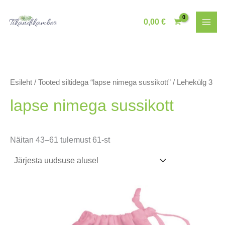
Skip
to
0,00
€
content
Esileht
/
Tooted siltidega “lapse nimega sussikott”
/ Lehekülg 3
lapse nimega sussikott
Sorditud
Näitan 43–61 tulemust 61-st
uusimate
järgi