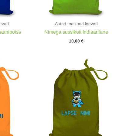
aevad
Autod masinad laevad
iaanipoiss
Nimega sussikott Indiaanlane
10,00
€