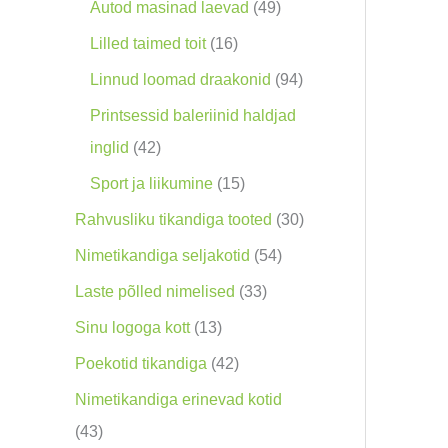
o
9
4
Autod masinad laevad
49
o
0
9
1
Lilled taimed toit
16
d
t
t
6
9
Linnud loomad draakonid
94
e
o
o
t
4
Printsessid baleriinid haldjad
t
o
o
o
t
4
inglid
42
d
d
o
o
2
1
Sport ja liikumine
15
e
e
d
o
t
5
3
Rahvusliku tikandiga tooted
30
t
t
e
d
o
t
0
5
Nimetikandiga seljakotid
54
t
e
o
o
t
4
3
Laste põlled nimelised
33
t
d
o
o
t
3
1
Sinu logoga kott
13
e
d
o
o
t
3
4
Poekotid tikandiga
42
t
e
d
o
o
t
2
Nimetikandiga erinevad kotid
t
e
d
o
o
t
4
43
t
e