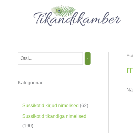
Skip
to
content
Esi
O
t
m
s
Kategooriad
i
Nä
n
g
6
Sussikotid kirjud nimelised
62
2
Sussikotid tikandiga nimelised
t
1
190