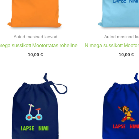
Autod masinad laevad
Autod masinad l
mega sussikott Mootorratas roheline
Nimega sussikott Mooto
10,00
€
10,00
€