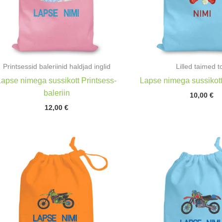
Printsessid baleriinid haldjad inglid
Lilled taimed to
Lapse nimega sussikott Printsess-
Lapse nimega sussikot
baleriin
10,00
€
12,00
€