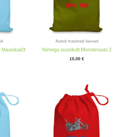
it
Autod masinad laevad
t Maasikad3
Nimega sussikott Monsterauto 2
10,00
€