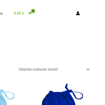
sa
0,00
€