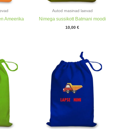
aevad
Autod masinad laevad
en Ameerika
Nimega sussikott Batmani moodi
10,00
€