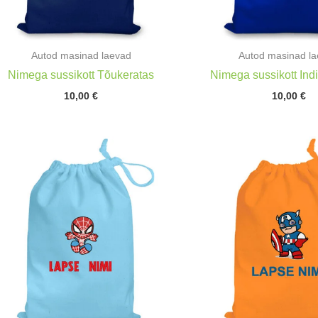
Autod masinad laevad
Autod masinad l
Nimega sussikott Tõukeratas
Nimega sussikott Ind
10,00
€
10,00
€