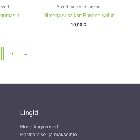
aevad
Autod masinad laevad
egumasin
Nimega sussikott Punane kallur
10,00
€
10
→
Lingid
Müügitingimused
Postitamise- ja makseinfo