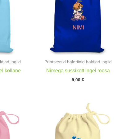
ldjad inglid
Printsessid baleriinid haldjad inglid
el kollane
Nimega sussikott Ingel roosa
9,00
€