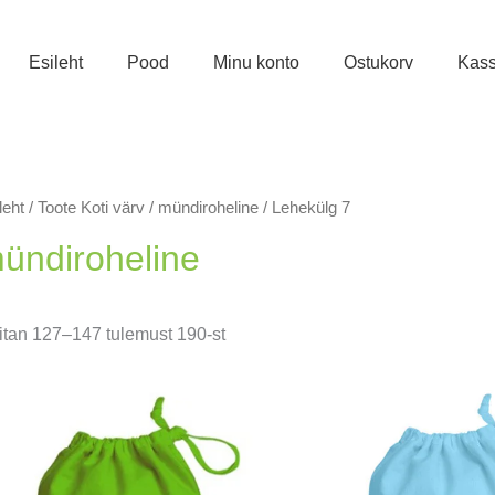
Esileht
Pood
Minu konto
Ostukorv
Kas
leht
/ Toote Koti värv /
mündiroheline
/ Lehekülg 7
ündiroheline
Sorditud
itan 127–147 tulemust 190-st
uusimate
järgi