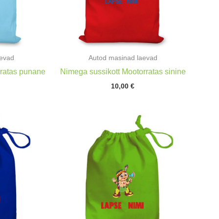
aevad
Autod masinad laevad
rratas punane
Nimega sussikott Mootorratas sinine
10,00
€