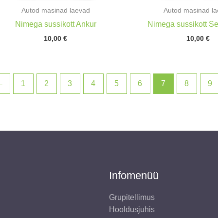
Autod masinad laevad
Autod masinad l
Nimega sussikott Ankur
Nimega sussikott S
10,00
€
10,00
€
←
1
2
3
4
5
6
7
8
9
Infomenüü
Grupitellimus
Hooldusjuhis