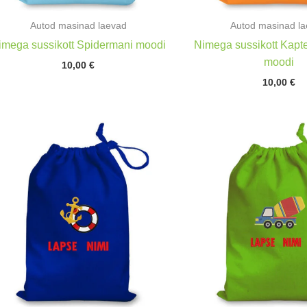
Autod masinad laevad
Autod masinad l
imega sussikott Spidermani moodi
Nimega sussikott Kapt
moodi
10,00
€
10,00
€