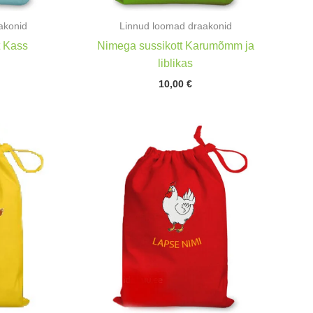
akonid
Linnud loomad draakonid
t Kass
Nimega sussikott Karumõmm ja
liblikas
10,00
€