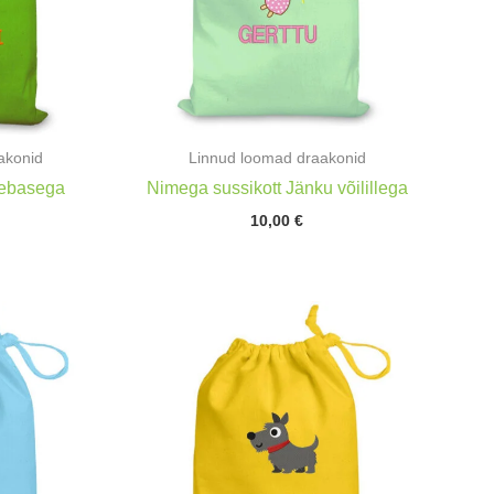
akonid
Linnud loomad draakonid
Rebasega
Nimega sussikott Jänku võilillega
10,00
€