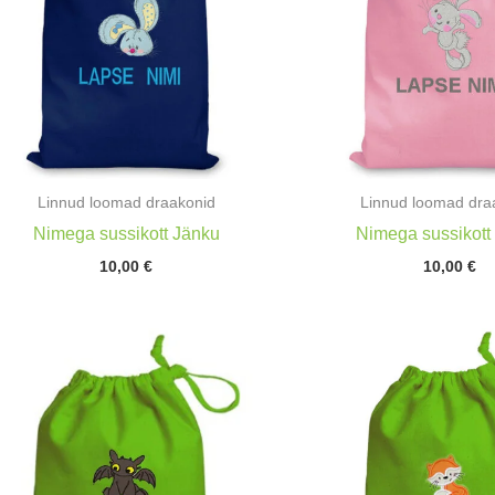
Linnud loomad draakonid
Linnud loomad dra
Nimega sussikott Jänku
Nimega sussikott
10,00
€
10,00
€