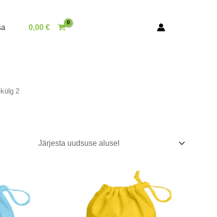
sa
0,00
€
külg 2