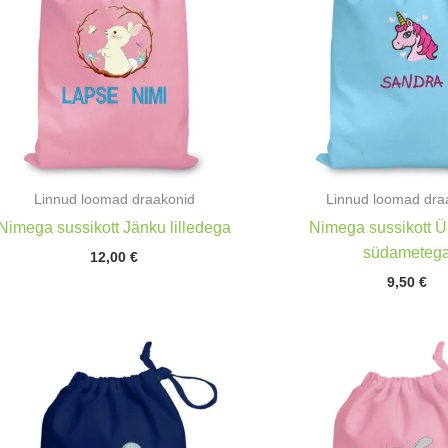
Linnud loomad draakonid
Linnud loomad dra
Nimega sussikott Jänku lilledega
Nimega sussikott Ü
südameteg
12,00
€
9,50
€