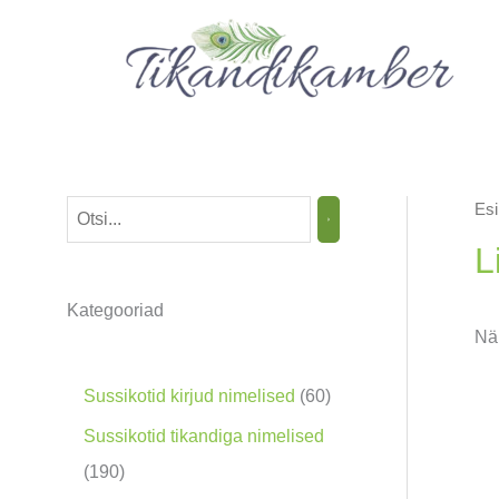
Skip
to
content
Esi
O
t
L
s
Kategooriad
i
Näi
n
g
6
Sussikotid kirjud nimelised
60
0
Sussikotid tikandiga nimelised
t
1
190