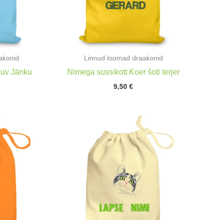
akonid
Linnud loomad draakonid
duv Jänku
Nimega sussikott Koer šoti terjer
9,50
€