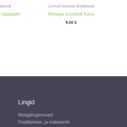
akonid
Linnud loomad draakonid
u käppadel
Nimega sussikott Kana
9,50
€
Lingid
Müügitingimused
Postitamise- ja makseinfo