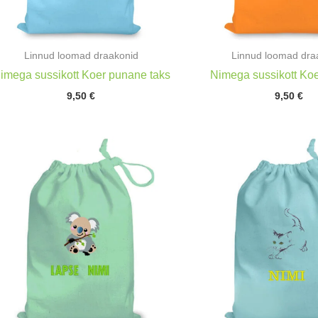
Linnud loomad draakonid
Linnud loomad dra
imega sussikott Koer punane taks
Nimega sussikott Koe
9,50
€
9,50
€