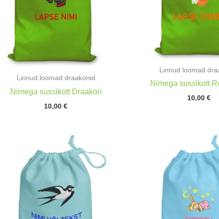
Linnud loomad dra
Linnud loomad draakonid
Nimega sussikott 
Nimega sussikott Draakon
10,00
€
10,00
€