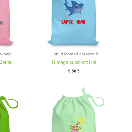
akonid
Linnud loomad draakonid
 Jänku
Nimega sussikott Hai
9,50
€