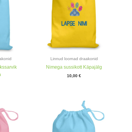
akonid
Linnud loomad draakonid
kssarvik
Nimega sussikott Käpajälg
a
10,00
€