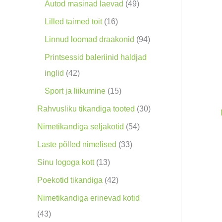
o
9
4
Autod masinad laevad
49
o
0
9
1
Lilled taimed toit
16
d
t
t
6
9
Linnud loomad draakonid
94
e
o
o
t
4
Printsessid baleriinid haldjad
t
o
o
o
t
4
inglid
42
d
d
o
o
2
1
Sport ja liikumine
15
e
e
d
o
t
5
3
Rahvusliku tikandiga tooted
30
t
t
e
d
o
t
0
5
Nimetikandiga seljakotid
54
t
e
o
o
t
4
3
Laste põlled nimelised
33
t
d
o
o
t
3
1
Sinu logoga kott
13
e
d
o
o
t
3
4
Poekotid tikandiga
42
t
e
d
o
o
t
2
Nimetikandiga erinevad kotid
t
e
d
o
o
t
4
43
t
e