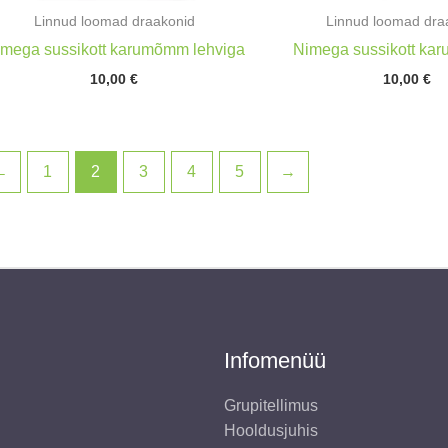
Linnud loomad draakonid
Linnud loomad dra
mega sussikott karumõmm lehviga
Nimega sussikott kar
10,00
€
10,00
€
←
1
2
3
4
5
→
Infomenüü
Grupitellimus
Hooldusjuhis