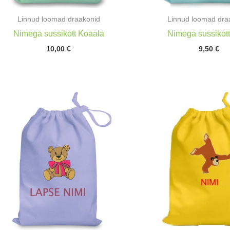
Linnud loomad draakonid
Linnud loomad dra
Nimega sussikott Koaala
Nimega sussikot
10,00
€
9,50
€