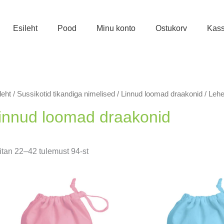
Esileht
Pood
Minu konto
Ostukorv
Kas
leht
/
Sussikotid tikandiga nimelised
/
Linnud loomad draakonid
/ Lehe
innud loomad draakonid
Sorditud
tan 22–42 tulemust 94-st
uusimate
järgi